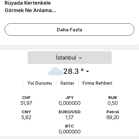
Rüyada Kertenkele
Görmek Ne Anlama
Gelir? İslami ve Psikolojik
Rüya Tabiri
Daha Fazla
İstanbul
28.3 °
Yol Durumu
İlanlar
Firma Rehberi
CHF
JPY
RUB
51,97
0,000000
0,50
CNY
EURO/USD
Petrol
5,82
1,17
69,20
BTC
0,000000