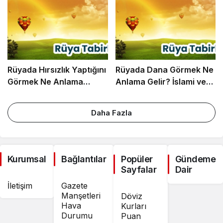
Psikolojik Rüya Tabiri
Rüyada Hırsızlık Yaptığını
Rüyada Dana Görmek Ne
Görmek Ne Anlama
Anlama Gelir? İslami ve
Gelir? İslami ve Psikolojik
Psikolojik Rüya Tabiri
Rüya Tabiri
Daha Fazla
Kurumsal
Bağlantılar
Popüler
Gündeme
Sayfalar
Dair
İletişim
Gazete
Manşetleri
Döviz
Hava
Kurları
Durumu
Puan