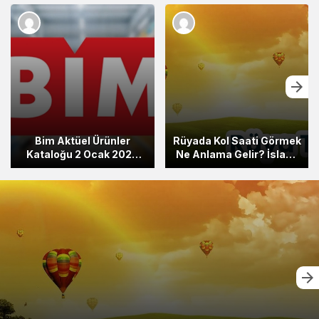
Bim Aktüel Ürünler
Rüyada Kol Saati Görmek
Kataloğu 2 Ocak 2026
Ne Anlama Gelir? İslami
Yayınlandı! Yeni Yıl Bim
ve Psikolojik Rüya Tabiri
Kataloğu… Bu Hafta
Hangi Ürünler İndirimli?
Detayları Görmek İçin
Hemen Tıklayın!