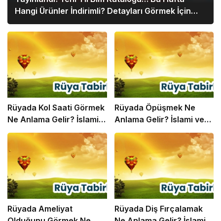
Hangi Ürünler İndirimli? Detayları Görmek İçin
Hemen Tıklayın!
Rüyada Kol Saati Görmek
Rüyada Öpüşmek Ne
Ne Anlama Gelir? İslami
Anlama Gelir? İslami ve
ve Psikolojik Rüya Tabiri
Psikolojik Rüya Tabiri
Rüyada Ameliyat
Rüyada Diş Fırçalamak
Olduğunu Görmek Ne
Ne Anlama Gelir? İslami