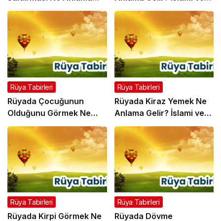
Gelir? İslami ve Psikolojik
Psikolojik Rüya Tabiri
Rüya Tabiri
Rüya Tabirleri
Rüya Tabirleri
Rüyada Çocuğunun
Rüyada Kiraz Yemek Ne
Olduğunu Görmek Ne
Anlama Gelir? İslami ve
Anlama Gelir? İslami ve
Psikolojik Rüya Tabiri
Psikolojik Rüya Tabiri
Rüya Tabirleri
Rüya Tabirleri
Rüyada Kirpi Görmek Ne
Rüyada Dövme