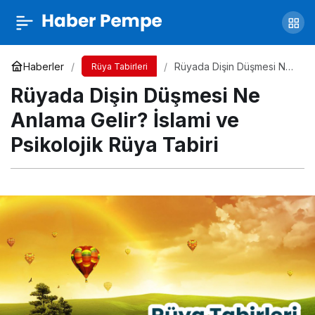
Rüyada Şarkı Söylemek Ne Anlama Gelir?
İslami ve Psikolojik Rüya Tabiri
Yorum Yap
Paylaş
Haberler
Rüyada Dişin Düşmesi Ne
Rüya Tabirleri
Anlama Gelir? İslami ve
Rüyada Dişin Düşmesi Ne
Psikolojik Rüya Tabiri
Anlama Gelir? İslami ve
Psikolojik Rüya Tabiri