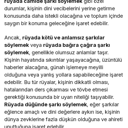
rüyada camide şarkı söylemek
gibi özel
durumlar, kişinin dini vecibelerini yerine getirme
konusunda daha istekli olacağına ve toplum içinde
saygın bir konuma geleceğine işaret edebilir.
Ancak,
rüyada kötü ve anlamsız şarkılar
söylemek
veya
rüyada bağıra çağıra şarkı
söylemek
, genellikle olumsuz anlamlar taşır.
Kişinin hayatında sıkıntılar yaşayacağına, üzüntülü
haberler alacağına, günah işlemeye meyilli
olduğuna veya yanlış yollara sapabileceğine işaret
edebilir. Bu tür rüyalar, kişinin dikkatli olması,
hatalarından ders çıkarması ve tövbe etmesi
gerektiği konusunda bir uyarı niteliği taşıyabilir.
Rüyada düğünde şarkı söylemek
, eğer şarkılar
eğlence amaçlı ve dini değerlere aykırı ise, kişinin
dünya zevklerine fazla düşkün olduğuna ve ahireti
unuttuğuna işaret edebilir.