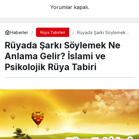
Yorumlar kapalı.
Haberler
Rüyada Şarkı Söylemek
Rüya Tabirleri
Ne Anlama Gelir? İslami ve
Rüyada Şarkı Söylemek Ne
Psikolojik Rüya Tabiri
Anlama Gelir? İslami ve
Psikolojik Rüya Tabiri