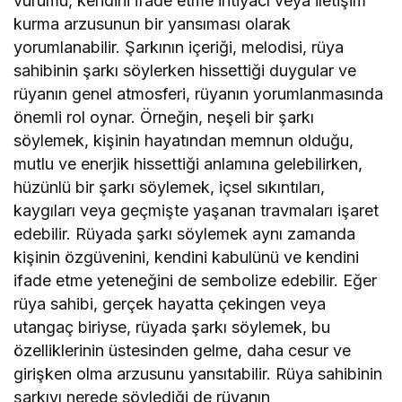
vurumu, kendini ifade etme ihtiyacı veya iletişim
kurma arzusunun bir yansıması olarak
yorumlanabilir. Şarkının içeriği, melodisi, rüya
sahibinin şarkı söylerken hissettiği duygular ve
rüyanın genel atmosferi, rüyanın yorumlanmasında
önemli rol oynar. Örneğin, neşeli bir şarkı
söylemek, kişinin hayatından memnun olduğu,
mutlu ve enerjik hissettiği anlamına gelebilirken,
hüzünlü bir şarkı söylemek, içsel sıkıntıları,
kaygıları veya geçmişte yaşanan travmaları işaret
edebilir. Rüyada şarkı söylemek aynı zamanda
kişinin özgüvenini, kendini kabulünü ve kendini
ifade etme yeteneğini de sembolize edebilir. Eğer
rüya sahibi, gerçek hayatta çekingen veya
utangaç biriyse, rüyada şarkı söylemek, bu
özelliklerinin üstesinden gelme, daha cesur ve
girişken olma arzusunu yansıtabilir. Rüya sahibinin
şarkıyı nerede söylediği de rüyanın