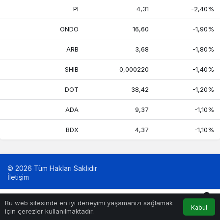
PI
4,31
-2,40%
ONDO
16,60
-1,90%
ARB
3,68
-1,80%
SHIB
0,000220
-1,40%
DOT
38,42
-1,20%
ADA
9,37
-1,10%
BDX
4,37
-1,10%
© 2026 Tüm Hakları Saklıdır
İletişim
0
Bu web sitesinde en iyi deneyimi yaşamanızı sağlamak
Kabul
Akış
Hesabım
Bildirimler
için çerezler kullanılmaktadır.
Anasayfa