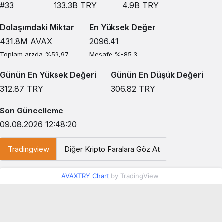
#33
133.3B
TRY
4.9B
TRY
Dolaşımdaki Miktar
En Yüksek Değer
431.8M
AVAX
2096.41
Toplam arzda %59,97
Mesafe %-85.3
Günün En Yüksek Değeri
Günün En Düşük Değeri
312.87
TRY
306.82
TRY
Son Güncelleme
09.08.2026 12:48:20
Tradingview
Diğer Kripto Paralara Göz At
AVAXTRY Chart
by TradingView