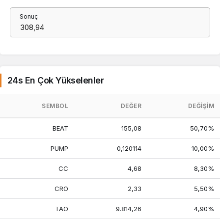
Sonuç
24s En Çok Yükselenler
SEMBOL
DEĞER
DEĞIŞIM
BEAT
155,08
50,70%
PUMP
0,120114
10,00%
CC
4,68
8,30%
CRO
2,33
5,50%
TAO
9.814,26
4,90%