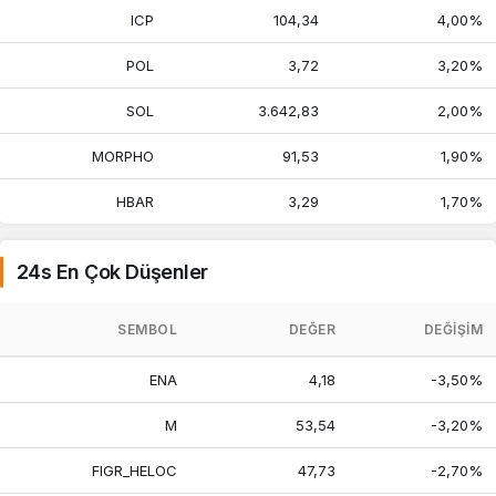
ICP
104,34
4,00%
POL
3,72
3,20%
SOL
3.642,83
2,00%
MORPHO
91,53
1,90%
HBAR
3,29
1,70%
24s En Çok Düşenler
SEMBOL
DEĞER
DEĞIŞIM
ENA
4,18
-3,50%
M
53,54
-3,20%
FIGR_HELOC
47,73
-2,70%