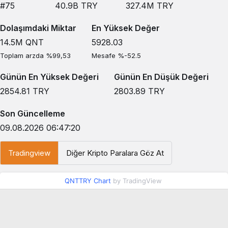
#75
40.9B
TRY
327.4M
TRY
Dolaşımdaki Miktar
En Yüksek Değer
14.5M
QNT
5928.03
Toplam arzda %99,53
Mesafe %-52.5
Günün En Yüksek Değeri
Günün En Düşük Değeri
2854.81
TRY
2803.89
TRY
Son Güncelleme
09.08.2026 06:47:20
Tradingview
Diğer Kripto Paralara Göz At
QNTTRY Chart
by TradingView