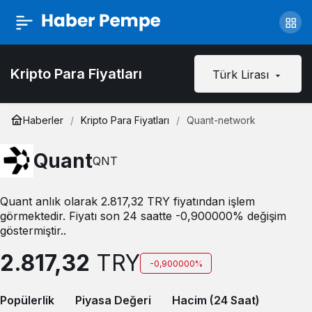
Kripto Para Fiyatları
Türk Lirası
Haberler
Kripto Para Fiyatları
Quant-network
Quant
QNT
Quant anlık olarak 2.817,32 TRY fiyatından işlem
görmektedir. Fiyatı son 24 saatte -0,900000% değişim
göstermiştir..
2.817,32
TRY
-0,900000%
Popülerlik
Piyasa Değeri
Hacim (24 Saat)