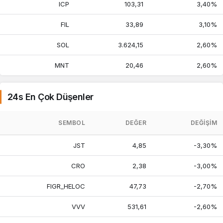
ICP
103,31
3,40%
FIL
33,89
3,10%
SOL
3.624,15
2,60%
MNT
20,46
2,60%
24s En Çok Düşenler
SEMBOL
DEĞER
DEĞIŞIM
JST
4,85
-3,30%
CRO
2,38
-3,00%
FIGR_HELOC
47,73
-2,70%
VVV
531,61
-2,60%