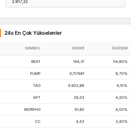
24s En Çok Yükselenler
SEMBOL
DEĞER
DEĞIŞIM
BEAT
144,31
54,80%
PUMP
0,117681
8,70%
TAO
9.903,88
6,10%
APT
29,03
4,20%
MORPHO
91,80
4,00%
CC
4,53
3,40%