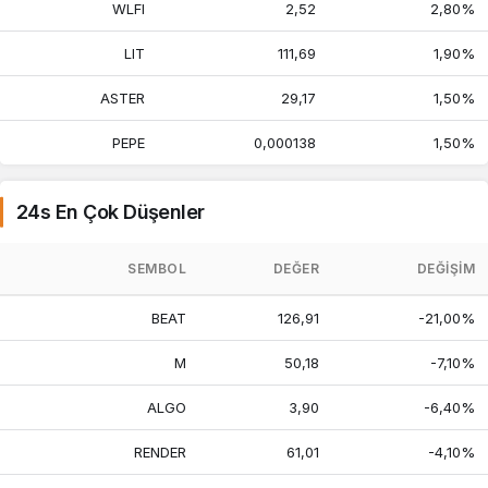
WLFI
2,52
2,80%
LIT
111,69
1,90%
ASTER
29,17
1,50%
PEPE
0,000138
1,50%
24s En Çok Düşenler
SEMBOL
DEĞER
DEĞIŞIM
BEAT
126,91
-21,00%
M
50,18
-7,10%
ALGO
3,90
-6,40%
RENDER
61,01
-4,10%