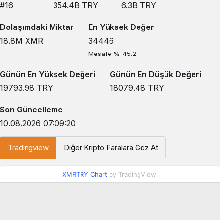
#16
354.4B
TRY
6.3B
TRY
Dolaşımdaki Miktar
En Yüksek Değer
18.8M
XMR
34446
Mesafe %-45.2
Günün En Yüksek Değeri
Günün En Düşük Değeri
19793.98
TRY
18079.48
TRY
Son Güncelleme
10.08.2026 07:09:20
Tradingview
Diğer Kripto Paralara Göz At
XMRTRY Chart
by TradingView