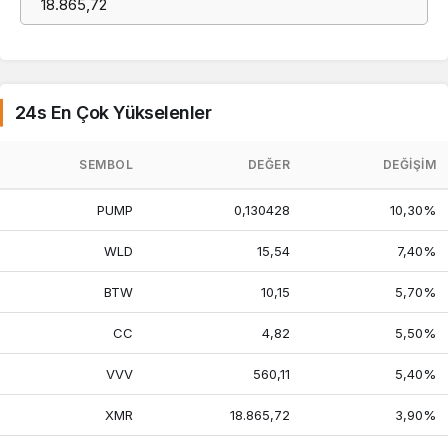
24s En Çok Yükselenler
SEMBOL
DEĞER
DEĞIŞIM
PUMP
0,130428
10,30%
WLD
15,54
7,40%
BTW
10,15
5,70%
CC
4,82
5,50%
VVV
560,11
5,40%
XMR
18.865,72
3,90%