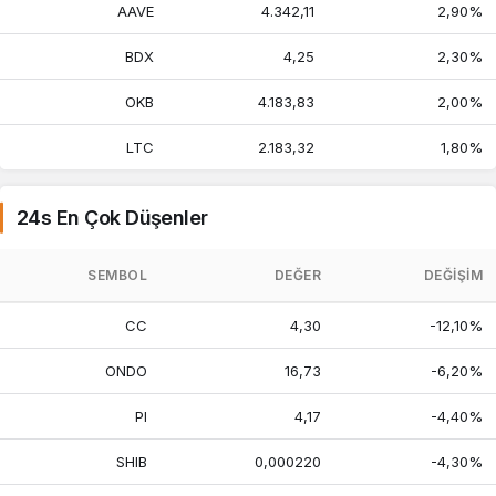
AAVE
4.342,11
2,90%
BDX
4,25
2,30%
OKB
4.183,83
2,00%
LTC
2.183,32
1,80%
24s En Çok Düşenler
SEMBOL
DEĞER
DEĞIŞIM
CC
4,30
-12,10%
ONDO
16,73
-6,20%
PI
4,17
-4,40%
SHIB
0,000220
-4,30%