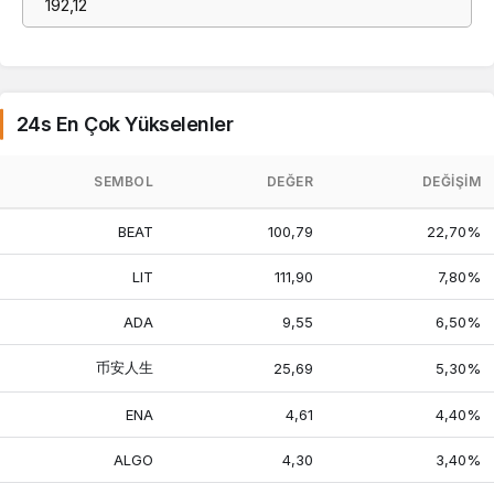
24s En Çok Yükselenler
SEMBOL
DEĞER
DEĞIŞIM
BEAT
100,79
22,70%
LIT
111,90
7,80%
ADA
9,55
6,50%
币安人生
25,69
5,30%
ENA
4,61
4,40%
ALGO
4,30
3,40%