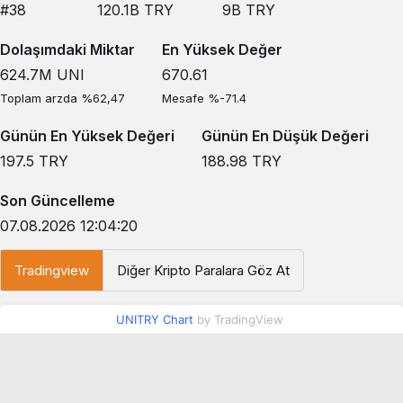
#38
120.1B
TRY
9B
TRY
Dolaşımdaki Miktar
En Yüksek Değer
624.7M
UNI
670.61
Toplam arzda %62,47
Mesafe %-71.4
Günün En Yüksek Değeri
Günün En Düşük Değeri
197.5
TRY
188.98
TRY
Son Güncelleme
07.08.2026 12:04:20
Tradingview
Diğer Kripto Paralara Göz At
UNITRY Chart
by TradingView