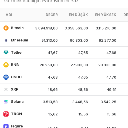
ADI
DEĞER
EN DÜŞÜK
EN YÜKSEK
DE
Bitcoin
3.094.918,00
3.058.563,00
3.115.216,00
Ethereum
91.313,00
90.303,00
92.277,00
Tether
47,67
47,65
47,68
BNB
28.258,00
27.903,00
28.333,00
USDC
47,68
47,65
47,70
XRP
48,66
48,36
49,61
Solana
3.513,58
3.448,56
3.542,25
TRON
15,62
15,56
15,66
Figure