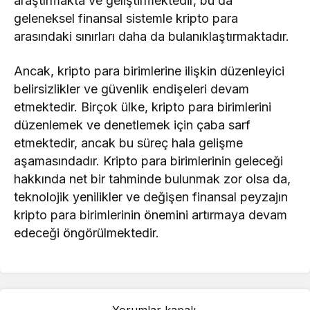
araştırmakta ve geliştirmektedir, bu da
Janus
geleneksel finansal sistemle kripto para
Henderson
49,80
49,79
49,80
Anemoy AAA
arasındaki sınırları daha da bulanıklaştırmaktadır.
CLO Fund
Ancak, kripto para birimlerine ilişkin düzenleyici
Render
62,54
62,32
64,40
belirsizlikler ve güvenlik endişeleri devam
YLDS
47,71
47,68
47,71
etmektedir. Birçok ülke, kripto para birimlerini
düzenlemek ve denetlemek için çaba sarf
Jupiter
8,63
8,58
8,95
etmektedir, ancak bu süreç hala gelişme
Lighter
109,91
109,78
118,97
aşamasındadır. Kripto para birimlerinin geleceği
hakkında net bir tahminde bulunmak zor olsa da,
Filecoin
32,64
32,12
33,63
teknolojik yenilikler ve değişen finansal peyzajın
kripto para birimlerinin önemini artırmaya devam
Usual
47,63
47,61
47,64
USD
edeceği öngörülmektedir.
Venice
543,45
541,76
562,77
Token
XDC
1,26
1,26
1,28
Network