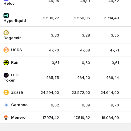
49,05
48,01
49,52
Heloc
2.588,22
2.558,86
2.714,40
Hyperliquid
3,33
3,28
3,35
Dogecoin
USDS
47,70
47,68
47,71
Rain
0,61
0,60
0,61
LEO
465,75
464,20
466,44
Token
Zcash
24.294,00
23.572,00
24.644,00
Cardano
9,62
9,39
9,70
Monero
17.974,42
17.519,32
18.034,99
WhiteBIT