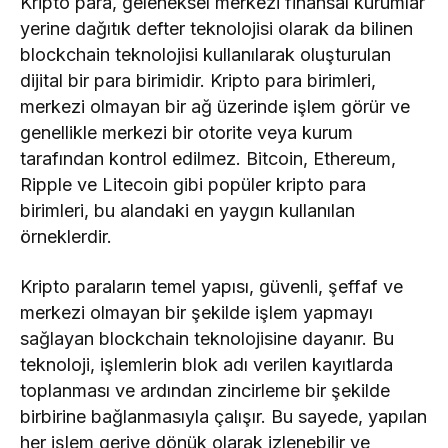
Kripto para, geleneksel merkezi finansal kurumlar
yerine dağıtık defter teknolojisi olarak da bilinen
14,50
14,06
14,80
Worldcoin
blockchain teknolojisi kullanılarak oluşturulan
dijital bir para birimidir. Kripto para birimleri,
Spiko
merkezi olmayan bir ağ üzerinde işlem görür ve
Amundi
Overnight
55,69
55,48
55,77
genellikle merkezi bir otorite veya kurum
Swap Fund
(EUR)
tarafından kontrol edilmez. Bitcoin, Ethereum,
Ripple ve Litecoin gibi popüler kripto para
Ethereum
308,75
307,63
311,74
birimleri, bu alandaki en yaygın kullanılan
Classic
örneklerdir.
Pi
4,23
4,12
4,26
Network
Kripto paraların temel yapısı, güvenli, şeffaf ve
Invesco
merkezi olmayan bir şekilde işlem yapmayı
Short
sağlayan blockchain teknolojisine dayanır. Bu
Duration US
532,80
532,75
532,80
Government
teknoloji, işlemlerin blok adı verilen kayıtlarda
Securities
toplanması ve ardından zincirleme bir şekilde
Fund
birbirine bağlanmasıyla çalışır. Bu sayede, yapılan
her işlem geriye dönük olarak izlenebilir ve
Blockchain
5.064,04
5.064,04
5.064,04