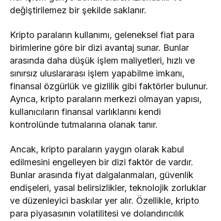
Capital
değiştirilemez bir şekilde saklanır.
Spiko EU
Kripto paraların kullanımı, geleneksel fiat para
T-Bills
58,27
58,04
58,35
Money
birimlerine göre bir dizi avantaj sunar. Bunlar
Market Fund
arasında daha düşük işlem maliyetleri, hızlı ve
Ethena
4,43
4,36
4,67
sınırsız uluslararası işlem yapabilme imkanı,
finansal özgürlük ve gizlilik gibi faktörler bulunur.
KuCoin
314,41
311,54
316,32
Ayrıca, kripto paraların merkezi olmayan yapısı,
kullanıcıların finansal varlıklarını kendi
0,107895
0,107109
0,115036
Pump.fun
kontrolünde tutmalarına olanak tanır.
Janus
Henderson
Ancak, kripto paraların yaygın olarak kabul
Anemoy
53,04
53,04
53,04
edilmesini engelleyen bir dizi faktör de vardır.
Treasury
Fund
Bunlar arasında fiyat dalgalanmaları, güvenlik
endişeleri, yasal belirsizlikler, teknolojik zorluklar
Quant
2.853,35
2.814,58
2.863,39
ve düzenleyici baskılar yer alır. Özellikle, kripto
JUST
5,02
4,99
5,05
para piyasasının volatilitesi ve dolandırıcılık