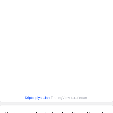
Mantle
19,94
19,47
19,92
Polkadot
38,78
38,23
39,26
BFUSD
47,64
47,61
47,65
Sky
2,61
2,58
2,64
United
47,67
47,65
47,68
Stables
Morpho
87,91
87,87
91,61
Pepe
0,000134
0,000133
0,000136
Internet
100,12
98,36
100,20
Computer
USDGO
47,71
47,69
47,72
Kripto piyasaları
TradingView tarafından
Bitget
77,14
76,16
77,36
Token