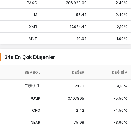
Institutional
47,70
47,70
47,70
PAXG
206.923,00
2,40%
Digital
Liquidity
M
55,44
2,40%
Fund
XMR
17.974,42
2,10%
Tether
206.387,00
200.928,00
207.145,00
Gold
MNT
19,94
1,90%
Uniswap
189,08
188,78
195,02
Cronos
2,42
2,40
2,55
24s En Çok Düşenler
Ondo US
54,35
54,18
54,49
SEMBOL
DEĞER
DEĞIŞIM
Dollar Yield
NEAR
币安人生
24,61
-9,10%
75,98
75,34
79,55
Protocol
PUMP
0,107895
-5,50%
OKB
4.306,57
4.067,14
4.327,62
CRO
2,42
-4,50%
PAX Gold
206.923,00
201.472,00
207.866,00
NEAR
75,98
-3,90%
Bittensor
9.237,60
9.071,31
9.307,86