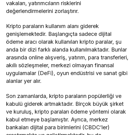
vakaları, yatırımcıların risklerini
​​Stable
1,54
1,53
1,59
değerlendirmelerini zorlaştırır.
Algorand
4,24
4,16
4,33
Kripto paraların kullanım alanı giderek
POL (ex-
genişlemektedir. Başlangıçta sadece dijital
3,58
3,53
3,65
MATIC)
ödeme aracı olarak kullanılan kripto paralar, şu
NEXO
34,86
34,18
34,96
anda bir dizi farklı alanda kullanılmaktadır. Bunlar
arasında online alışveriş, yatırım, para transferleri,
Kaspa
1,25
1,21
1,27
akıllı sözleşmeler, merkezi olmayan finansal
uygulamalar (DeFi), oyun endüstrisi ve sanat gibi
Beldex
4,38
4,16
4,39
alanlar yer alır.
Cosmos
64,68
63,72
65,04
Hub
Son zamanlarda, kripto paraların popülerliği ve
Gate
315,00
311,48
318,99
kabulü giderek artmaktadır. Birçok büyük şirket
ve kuruluş, kripto paraları ödeme yöntemi olarak
Audiera
101,17
89,97
107,60
kabul etmeye başlamıştır. Ayrıca, merkez
bankaları dijital para birimlerini (CBDC’ler)
GHO
47,62
47,58
47,62