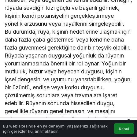
rüyada sevdiğin kızı güçlü ve başarılı görmek,
kişinin kendi potansiyelini gerçekleştirmeye
yönelik arzusunu veya hayallerini simgeleyebilir.
Bu durumda, rüya, kişinin hedeflerine ulaşmak için
daha fazla çaba göstermesi veya kendine daha
fazla güvenmesi gerektiğine dair bir teşvik olabilir.
Rüyada yaşanan duygusal yoğunluk da rüyanın
yorumlanmasında önemli bir rol oynar. Yoğun bir
mutluluk, huzur veya heyecan duygusu, kişinin
içsel dengesini ve uyumunu yansıtabilirken, yoğun
bir üzüntü, endişe veya korku duygusu,
çözülmemiş sorunlara veya travmalara işaret
edebilir. Rüyanın sonunda hissedilen duygu,
genellikle rüyanın genel temasını ve mesajını
anlamamıza yardımcı olur. Bu nedenle, rüyayı
0
Bu web sitesinde en iyi deneyimi yaşamanızı sağlamak
hatırladıktan sonra, o rüya sırasında ve sonrasında
Kabul
Akış
Hesabım
Bildirimler
için çerezler kullanılmaktadır.
Anasayfa
hissedilen duyguları not almak, rüyanın daha derin