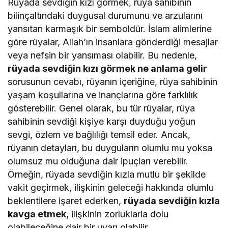
Rüyada sevdiğin kızı görmek, rüya sahibinin
bilinçaltındaki duygusal durumunu ve arzularını
yansıtan karmaşık bir semboldür. İslam alimlerine
göre rüyalar, Allah’ın insanlara gönderdiği mesajlar
veya nefsin bir yansıması olabilir. Bu nedenle,
rüyada sevdiğin kızı görmek ne anlama gelir
sorusunun cevabı, rüyanın içeriğine, rüya sahibinin
yaşam koşullarına ve inançlarına göre farklılık
gösterebilir. Genel olarak, bu tür rüyalar, rüya
sahibinin sevdiği kişiye karşı duyduğu yoğun
sevgi, özlem ve bağlılığı temsil eder. Ancak,
rüyanın detayları, bu duyguların olumlu mu yoksa
olumsuz mu olduğuna dair ipuçları verebilir.
Örneğin, rüyada sevdiğin kızla mutlu bir şekilde
vakit geçirmek, ilişkinin geleceği hakkında olumlu
beklentilere işaret ederken,
rüyada sevdiğin kızla
kavga etmek
, ilişkinin zorluklarla dolu
olabileceğine dair bir uyarı olabilir.