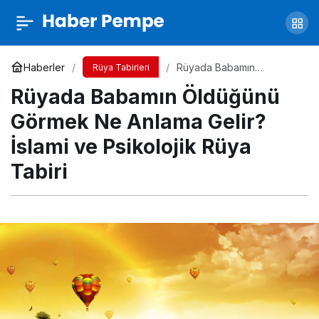
Rüyada Sevdiğin Kızı Görmek Ne Anlama
Gelir? İslami ve Psikolojik Rüya Tabiri
Yorum Yap
Paylaş
Haberler
Rüyada Babamın
Rüya Tabirleri
Öldüğünü Görmek Ne
Rüyada Babamın Öldüğünü
Anlama Gelir? İslami ve
Psikolojik Rüya Tabiri
Görmek Ne Anlama Gelir?
İslami ve Psikolojik Rüya
Tabiri