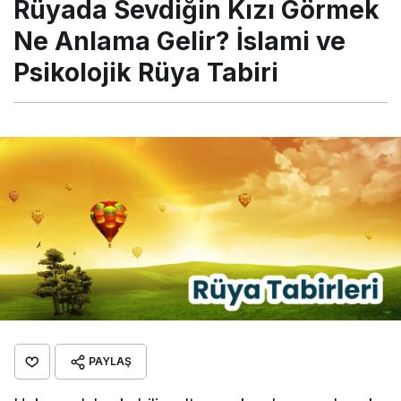
Rüyada Sevdiğin Kızı Görmek
İslami ve Psikolojik Rüya
Tabiri
Ne Anlama Gelir? İslami ve
Psikolojik Rüya Tabiri
PAYLAŞ