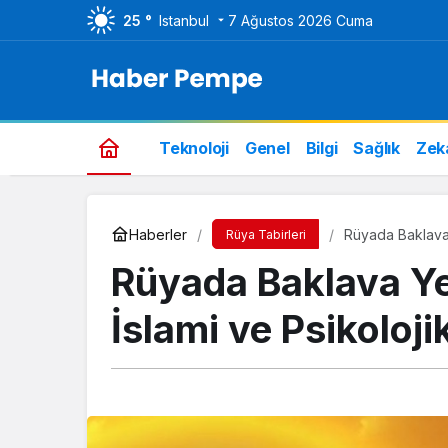
25 °
Istanbul
7 Ağustos 2026 Cuma
Teknoloji
Genel
Bilgi
Sağlık
Zek
Haberler
Rüyada Baklava 
Rüya Tabirleri
Rüyada Baklava Y
İslami ve Psikoloji
Genel
Bim Aktüel Ürünler