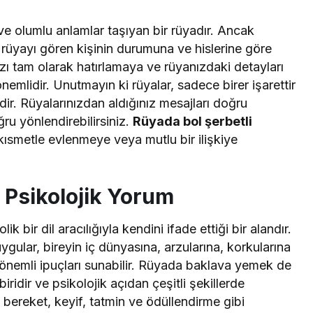
ve olumlu anlamlar taşıyan bir rüyadır. Ancak
 rüyayı gören kişinin durumuna ve hislerine göre
ızı tam olarak hatırlamaya ve rüyanızdaki detayları
mlidir. Unutmayın ki rüyalar, sadece birer işarettir
edir. Rüyalarınızdan aldığınız mesajları doğru
ru yönlendirebilirsiniz.
Rüyada bol şerbetli
ir kısmetle evlenmeye veya mutlu bir ilişkiye
Psikolojik Yorum
k bir dil aracılığıyla kendini ifade ettiği bir alandır.
gular, bireyin iç dünyasına, arzularına, korkularına
 önemli ipuçları sunabilir. Rüyada baklava yemek de
ridir ve psikolojik açıdan çeşitli şekillerde
, bereket, keyif, tatmin ve ödüllendirme gibi