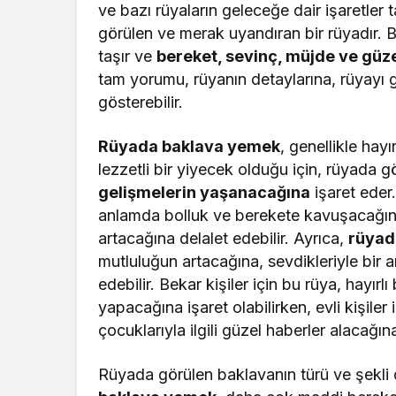
ve bazı rüyaların geleceğe dair işaretler
görülen ve merak uyandıran bir rüyadır. B
taşır ve
bereket, sevinç, müjde ve güz
tam yorumu, rüyanın detaylarına, rüyayı g
gösterebilir.
Rüyada baklava yemek
, genellikle hayı
lezzetli bir yiyecek olduğu için, rüyada g
gelişmelerin yaşanacağına
işaret eder
anlamda bolluk ve berekete kavuşacağına
artacağına delalet edebilir. Ayrıca,
rüyad
mutluluğun artacağına, sevdikleriyle bir 
edebilir. Bekar kişiler için bu rüya, hayırl
yapacağına işaret olabilirken, evli kişiler
çocuklarıyla ilgili güzel haberler alacağına
Rüyada görülen baklavanın türü ve şekli 