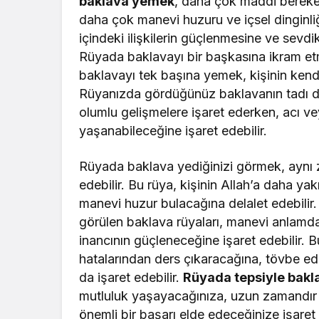
baklava yemek
, daha çok maddi bereke
daha çok manevi huzuru ve içsel dinginliğ
içindeki ilişkilerin güçlenmesine ve sevdi
Rüyada baklavayı bir başkasına ikram etm
baklavayı tek başına yemek, kişinin kendi
Rüyanızda gördüğünüz baklavanın tadı da ö
olumlu gelişmelere işaret ederken, acı vey
yaşanabileceğine işaret edebilir.
Rüyada baklava yediğinizi görmek, ayn
edebilir. Bu rüya, kişinin Allah’a daha ya
manevi huzur bulacağına delalet edebilir
görülen baklava rüyaları, manevi anlamda 
inancının güçleneceğine işaret edebilir. 
hatalarından ders çıkaracağına, tövbe ed
da işaret edebilir.
Rüyada tepsiyle bak
mutluluk yaşayacağınıza, uzun zamandır b
önemli bir başarı elde edeceğinize işaret