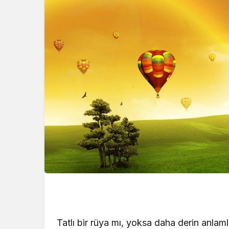
Kataloğu 2 Ocak 
Yayınlandı! Yeni Yı
Kataloğu… Bu Haf
Ürünler İndirimli? 
Görmek İçin Heme
Tıklayın!
Tatlı bir rüya mı, yoksa daha derin anl