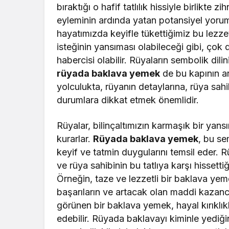
bıraktığı o hafif tatlılık hissiyle birlikte 
eyleminin ardında yatan potansiyel yoru
hayatımızda keyifle tükettiğimiz bu lezzet
isteğinin yansıması olabileceği gibi, çok
habercisi olabilir. Rüyaların sembolik dil
rüyada baklava yemek
de bu kapının ar
yolculukta, rüyanın detaylarına, rüya sah
durumlara dikkat etmek önemlidir.
Rüyalar, bilinçaltımızın karmaşık bir yansım
kurarlar.
Rüyada baklava yemek
, bu se
keyif ve tatmin duygularını temsil eder. 
ve rüya sahibinin bu tatlıya karşı hisset
Örneğin, taze ve lezzetli bir baklava yem
başarıların ve artacak olan maddi kazancın
görünen bir baklava yemek, hayal kırıklık
edebilir. Rüyada baklavayı kiminle yediğin