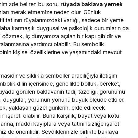
zihnimizde beliren bu soru,
rüyada baklava yemek
mları merak etmemize neden olur. Günlük
li tatlının rüyalarımızdaki varlığı, sadece bir yeme
 daha karmaşık duygusal ve psikolojik durumların da
ini çözmek, iç dünyamıza açılan bir kapı gibidir ve
alanmasına yardımcı olabilir. Bu sembolik
ibinin kişisel özelliklerine ve yaşamındaki mevcut
asıdır ve sıklıkla semboller aracılığıyla iletişim
mbolik dilin içerisinde, genellikle bolluk, bereket,
Rüyada görülen baklavanın tadı, tazeliği, görünümü
tiği duygular, yorumun yönünü büyük ölçüde etkiler.
ek, yaklaşan güzel günlerin, elde edilecek
 işareti olabilir. Buna karşılık, bayat veya kötü
larına, maddi kayıplara veya tatminsizliğe işaret
iz de önemlidir. Sevdiklerinizle birlikte baklava