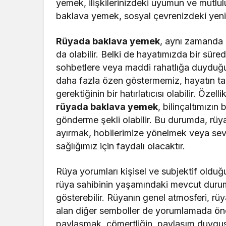
yemek, ilişkilerinizdeki uyumun ve mutlulu
baklava yemek, sosyal çevrenizdeki yeni g
Rüyada baklava yemek
, aynı zamanda i
da olabilir. Belki de hayatımızda bir süredir
sohbetlere veya maddi rahatlığa duyduğu
daha fazla özen göstermemiz, hayatın t
gerektiğinin bir hatırlatıcısı olabilir. Öz
rüyada baklava yemek
, bilinçaltımızın
gönderme şekli olabilir. Bu durumda, rüya
ayırmak, hobilerimize yönelmek veya sevdi
sağlığımız için faydalı olacaktır.
Rüya yorumları kişisel ve subjektif olduğu
rüya sahibinin yaşamındaki mevcut duru
gösterebilir. Rüyanın genel atmosferi, rü
alan diğer semboller de yorumlamada önem
paylaşmak, cömertliğin, paylaşım duygusu