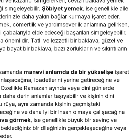
ti ve kazancı simgelerken, cevizli baklava yemek
i simgeleyebilir.
Şöbiyet yemek
, ise genellikle aile
klerinizle daha yakın bağlar kurmaya işaret eder.
ek, cömertlik ve yardımseverlik anlamına gelirken,
 çabalarıyla elde edeceği başarıları simgeleyebilir.
nemlidir. Tatlı ve lezzetli bir baklava, güzel ve
a bayat bir baklava, bazı zorlukların ve sıkıntıların
ı zamanda
manevi anlamda da bir yükselişe
işaret
kınlaşacağına, ibadetlerini yerine getireceğine ve
. Özellikle Ramazan ayında veya dini günlerde
daha derin anlamlar taşıyabilir ve kişinin dini
Bu rüya, aynı zamanda kişinin geçmişteki
eceğine ve daha iyi bir insan olmaya çalışacağına
lava görmek
, ise genellikle büyük bir sevinç ve
eklediğiniz bir dileğinizin gerçekleşeceğine veya
 eder.