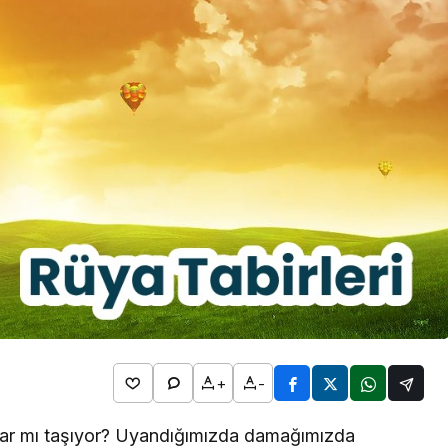
2026
l Bim
Rüya Tabirleri
ta Hangi
Detayları
Rüyada Kol Saati Görmek
n
Ne Anlama Gelir? İslami ve
Psikolojik Rüya Tabiri
+
-
amlar mı taşıyor? Uyandığımızda damağımızda