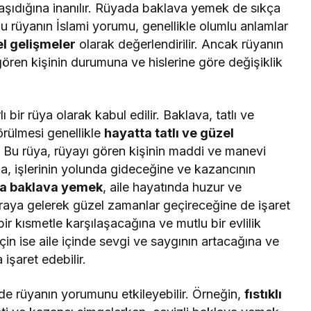
 taşıdığına inanılır. Rüyada baklava yemek de sıkça
u rüyanın İslami yorumu, genellikle olumlu anlamlar
el gelişmeler
olarak değerlendirilir. Ancak rüyanın
ören kişinin durumuna ve hislerine göre değişiklik
rlı bir rüya olarak kabul edilir. Baklava, tatlı ve
örülmesi genellikle
hayatta tatlı ve güzel
. Bu rüya, rüyayı gören kişinin maddi ve manevi
, işlerinin yolunda gideceğine ve kazancının
a baklava yemek
, aile hayatında huzur ve
araya gelerek güzel zamanlar geçireceğine de işaret
ı bir kısmetle karşılaşacağına ve mutlu bir evlilik
 için ise aile içinde sevgi ve saygının artacağına ve
 işaret edebilir.
de rüyanın yorumunu etkileyebilir. Örneğin,
fıstıklı