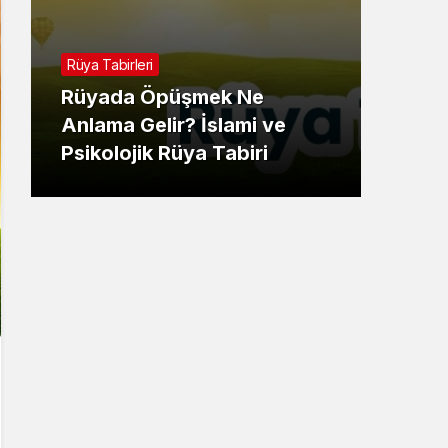
Rüya 
Rüya Tabirleri
Rüy
Rüyada Öpüşmek Ne
Gör
Anlama Gelir? İslami ve
İsla
Psikolojik Rüya Tabiri
Tabi