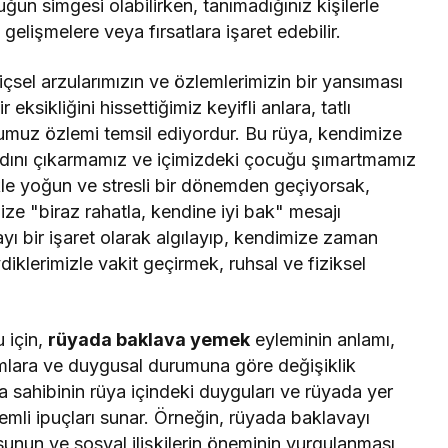
ğun simgesi olabilirken, tanımadığınız kişilerle
elişmelere veya fırsatlara işaret edebilir.
çsel arzularımızın ve özlemlerimizin bir yansıması
 eksikliğini hissettiğimiz keyifli anlara, tatlı
muz özlemi temsil ediyordur. Bu rüya, kendimize
adını çıkarmamız ve içimizdeki çocuğu şımartmamız
ellikle yoğun ve stresli bir dönemden geçiyorsak,
 bize "biraz rahatla, kendine iyi bak" mesajı
yı bir işaret olarak algılayıp, kendimize zaman
klerimizle vakit geçirmek, ruhsal ve fiziksel
 için,
rüyada baklava yemek
eyleminin anlamı,
mlara ve duygusal durumuna göre değişiklik
ya sahibinin rüya içindeki duyguları ve rüyada yer
li ipuçları sunar. Örneğin, rüyada baklavayı
nun ve sosyal ilişkilerin öneminin vurgulanması