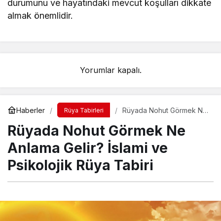
durumunu ve hayatındaki mevcut koşulları dikkate
almak önemlidir.
Yorumlar kapalı.
Haberler
Rüyada Nohut Görmek Ne
Rüya Tabirleri
Anlama Gelir? İslami ve
Rüyada Nohut Görmek Ne
Psikolojik Rüya Tabiri
Anlama Gelir? İslami ve
Psikolojik Rüya Tabiri