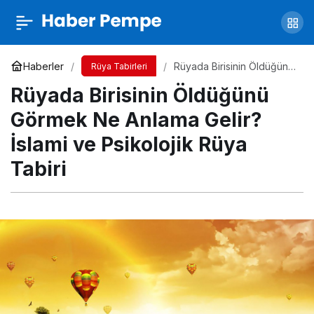
Rüyada Nohut Görmek Ne Anlama Gelir?
İslami ve Psikolojik Rüya Tabiri
Yorum Yap
Paylaş
Haberler
Rüyada Birisinin Öldüğünü
Rüya Tabirleri
Görmek Ne Anlama Gelir?
Rüyada Birisinin Öldüğünü
İslami ve Psikolojik Rüya
Tabiri
Görmek Ne Anlama Gelir?
İslami ve Psikolojik Rüya
Tabiri