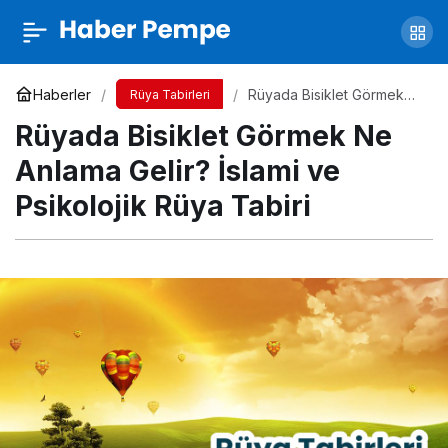
Rüyada Sevgiliyi Aldatmak Ne Anlama Gelir?
İslami ve Psikolojik Rüya Tabiri
Yorum Yap
Paylaş
Haberler
Rüyada Bisiklet Görmek
Rüya Tabirleri
Ne Anlama Gelir? İslami ve
Rüyada Bisiklet Görmek Ne
Psikolojik Rüya Tabiri
Anlama Gelir? İslami ve
Psikolojik Rüya Tabiri