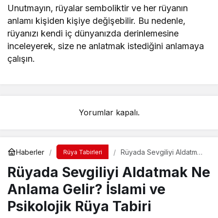
Unutmayın, rüyalar semboliktir ve her rüyanın
anlamı kişiden kişiye değişebilir. Bu nedenle,
rüyanızı kendi iç dünyanızda derinlemesine
inceleyerek, size ne anlatmak istediğini anlamaya
çalışın.
Yorumlar kapalı.
Haberler
Rüyada Sevgiliyi Aldatmak
Rüya Tabirleri
Ne Anlama Gelir? İslami ve
Rüyada Sevgiliyi Aldatmak Ne
Psikolojik Rüya Tabiri
Anlama Gelir? İslami ve
Psikolojik Rüya Tabiri