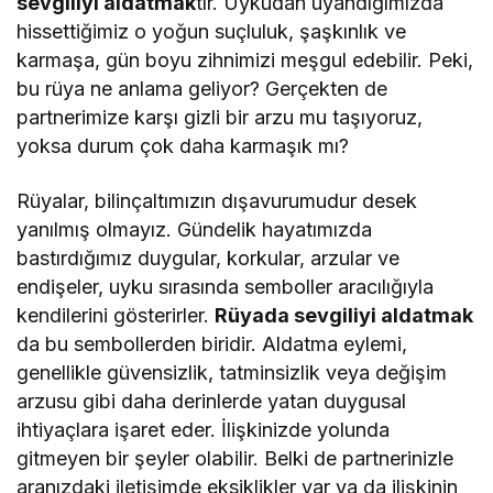
sevgiliyi aldatmak
tır. Uykudan uyandığımızda
hissettiğimiz o yoğun suçluluk, şaşkınlık ve
karmaşa, gün boyu zihnimizi meşgul edebilir. Peki,
bu rüya ne anlama geliyor? Gerçekten de
partnerimize karşı gizli bir arzu mu taşıyoruz,
yoksa durum çok daha karmaşık mı?
Rüyalar, bilinçaltımızın dışavurumudur desek
yanılmış olmayız. Gündelik hayatımızda
bastırdığımız duygular, korkular, arzular ve
endişeler, uyku sırasında semboller aracılığıyla
kendilerini gösterirler.
Rüyada sevgiliyi aldatmak
da bu sembollerden biridir. Aldatma eylemi,
genellikle güvensizlik, tatminsizlik veya değişim
arzusu gibi daha derinlerde yatan duygusal
ihtiyaçlara işaret eder. İlişkinizde yolunda
gitmeyen bir şeyler olabilir. Belki de partnerinizle
aranızdaki iletişimde eksiklikler var ya da ilişkinin