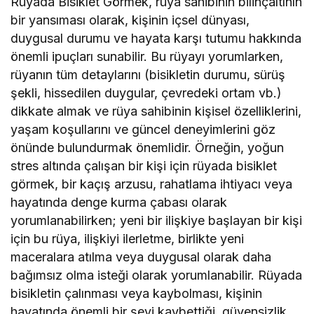
Rüyada Bisiklet Görmek, rüya sahibinin bilinçaltının
bir yansıması olarak, kişinin içsel dünyası,
duygusal durumu ve hayata karşı tutumu hakkında
önemli ipuçları sunabilir. Bu rüyayı yorumlarken,
rüyanın tüm detaylarını (bisikletin durumu, sürüş
şekli, hissedilen duygular, çevredeki ortam vb.)
dikkate almak ve rüya sahibinin kişisel özelliklerini,
yaşam koşullarını ve güncel deneyimlerini göz
önünde bulundurmak önemlidir. Örneğin, yoğun
stres altında çalışan bir kişi için rüyada bisiklet
görmek, bir kaçış arzusu, rahatlama ihtiyacı veya
hayatında denge kurma çabası olarak
yorumlanabilirken; yeni bir ilişkiye başlayan bir kişi
için bu rüya, ilişkiyi ilerletme, birlikte yeni
maceralara atılma veya duygusal olarak daha
bağımsız olma isteği olarak yorumlanabilir. Rüyada
bisikletin çalınması veya kaybolması, kişinin
hayatında önemli bir şeyi kaybettiği, güvensizlik