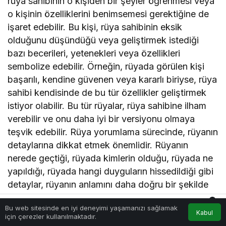
rüya sahibinin o kişiden bir şeyler öğrenmesi veya
o kişinin özelliklerini benimsemesi gerektiğine de
işaret edebilir. Bu kişi, rüya sahibinin eksik
olduğunu düşündüğü veya geliştirmek istediği
bazı becerileri, yetenekleri veya özellikleri
sembolize edebilir. Örneğin, rüyada görülen kişi
başarılı, kendine güvenen veya kararlı biriyse, rüya
sahibi kendisinde de bu tür özellikler geliştirmek
istiyor olabilir. Bu tür rüyalar, rüya sahibine ilham
verebilir ve onu daha iyi bir versiyonu olmaya
teşvik edebilir. Rüya yorumlama sürecinde, rüyanın
detaylarına dikkat etmek önemlidir. Rüyanın
nerede geçtiği, rüyada kimlerin olduğu, rüyada ne
yapıldığı, rüyada hangi duyguların hissedildiği gibi
detaylar, rüyanın anlamını daha doğru bir şekilde
yorumlamaya yardımcı olabilir. Ayrıca, rüyanın rüya
0
Bu web sitesinde en iyi deneyimi yaşamanızı sağlamak
sahibinin uyanık yaşamındaki olaylarla nasıl
Kabul
Akış
Hesabım
Bildirimler
için çerezler kullanılmaktadır.
Anasayfa
bağlantılı olduğunu da dikkate almak gerekir.