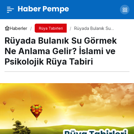
Rüyada Sevmediğin Birini Görmek Ne
Anlama Gelir? İslami ve Psikolojik Rüya Tabiri
Yorum Yap
Paylaş
Haberler
Rüyada Bulanık Su
Rüya Tabirleri
Görmek Ne Anlama Gelir?
Rüyada Bulanık Su Görmek
İslami ve Psikolojik Rüya
Tabiri
Ne Anlama Gelir? İslami ve
Psikolojik Rüya Tabiri