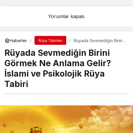
Yorumlar kapalı.
Haberler
Rüyada Sevmediğin Birini
Rüya Tabirleri
Görmek Ne Anlama Gelir?
Rüyada Sevmediğin Birini
İslami ve Psikolojik Rüya
Tabiri
Görmek Ne Anlama Gelir?
İslami ve Psikolojik Rüya
Tabiri