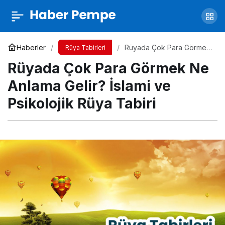
Rüyada Siyah Köpek Görmek Ne Anlama
Gelir? İslami ve Psikolojik Rüya Tabiri
Yorum Yap
Paylaş
Haberler
Rüyada Çok Para Görmek
Rüya Tabirleri
Ne Anlama Gelir? İslami ve
Rüyada Çok Para Görmek Ne
Psikolojik Rüya Tabiri
Anlama Gelir? İslami ve
Psikolojik Rüya Tabiri