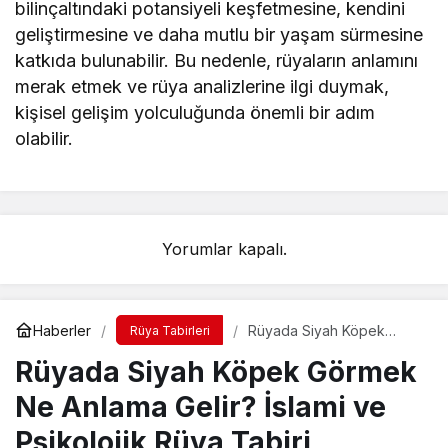
bilinçaltındaki potansiyeli keşfetmesine, kendini
geliştirmesine ve daha mutlu bir yaşam sürmesine
katkıda bulunabilir. Bu nedenle, rüyaların anlamını
merak etmek ve rüya analizlerine ilgi duymak,
kişisel gelişim yolculuğunda önemli bir adım
olabilir.
Yorumlar kapalı.
Haberler
Rüyada Siyah Köpek
Rüya Tabirleri
Görmek Ne Anlama Gelir?
Rüyada Siyah Köpek Görmek
İslami ve Psikolojik Rüya
Tabiri
Ne Anlama Gelir? İslami ve
Psikolojik Rüya Tabiri