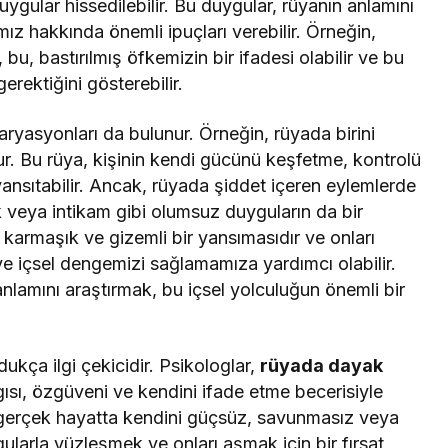
ygular hissedilebilir. Bu duygular, rüyanın anlamını
mız hakkında önemli ipuçları verebilir. Örneğin,
u, bastırılmış öfkemizin bir ifadesi olabilir ve bu
erektiğini gösterebilir.
aryasyonları da bulunur. Örneğin, rüyada birini
r. Bu rüya, kişinin kendi gücünü keşfetme, kontrolü
ansıtabilir. Ancak, rüyada şiddet içeren eylemlerde
 veya intikam gibi olumsuz duyguların da bir
ın karmaşık ve gizemli bir yansımasıdır ve onları
e içsel dengemizi sağlamamıza yardımcı olabilir.
nlamını araştırmak, bu içsel yolculuğun önemli bir
dukça ilgi çekicidir. Psikologlar,
rüyada dayak
gısı, özgüveni ve kendini ifade etme becerisiyle
i, gerçek hayatta kendini güçsüz, savunmasız veya
gularla yüzleşmek ve onları aşmak için bir fırsat