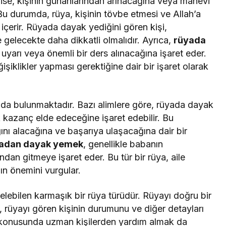
se, kişinin günahlarından arınacağına veya manevi
Bu durumda, rüya, kişinin tövbe etmesi ve Allah’a
içerir. Rüyada dayak yediğini gören kişi,
 gelecekte daha dikkatli olmalıdır. Ayrıca,
rüyada
r uyarı veya önemli bir ders alınacağına işaret eder.
işiklikler yapması gerektiğine dair bir işaret olarak
a bulunmaktadır. Bazı alimlere göre, rüyada dayak
kazanç elde edeceğine işaret edebilir. Bu
ğını alacağına ve başarıya ulaşacağına dair bir
adan dayak yemek
, genellikle babanın
an gitmeye işaret eder. Bu tür bir rüya, aile
ın önemini vurgular.
elebilen karmaşık bir rüya türüdür. Rüyayı doğru bir
i, rüyayı gören kişinin durumunu ve diğer detayları
 konusunda uzman kişilerden yardım almak da