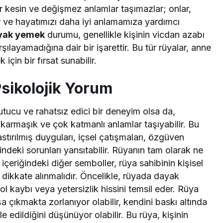
lar kesin ve değişmez anlamlar taşımazlar; onlar,
ır ve hayatımızı daha iyi anlamamıza yardımcı
yak yemek
durumu, genellikle kişinin vicdan azabı
şılayamadığına dair bir işarettir. Bu tür rüyalar, anne
için bir fırsat sunabilir.
sikolojik Yorum
cu ve rahatsız edici bir deneyim olsa da,
karmaşık ve çok katmanlı anlamlar taşıyabilir. Bu
bastırılmış duyguları, içsel çatışmaları, özgüven
rindeki sorunları yansıtabilir. Rüyanın tam olarak ne
içeriğindeki diğer semboller, rüya sahibinin kişisel
ikkate alınmalıdır. Öncelikle, rüyada dayak
ol kaybı veya yetersizlik hissini temsil eder. Rüya
 çıkmakta zorlanıyor olabilir, kendini baskı altında
e edildiğini düşünüyor olabilir. Bu rüya, kişinin