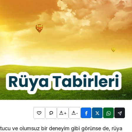
2026
l Bim
Rüya Tabirleri
ta Hangi
Detayları
Rüyada Kol Saati Görmek
n
Ne Anlama Gelir? İslami ve
Psikolojik Rüya Tabiri
+
-
kutucu ve olumsuz bir deneyim gibi görünse de, rüya