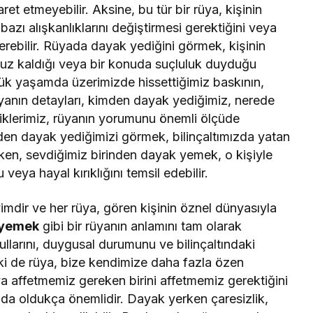
et etmeyebilir. Aksine, bu tür bir rüya, kişinin
azı alışkanlıklarını değiştirmesi gerektiğini veya
terebilir. Rüyada dayak yediğini görmek, kişinin
maruz kaldığı veya bir konuda suçluluk duyduğu
nlük yaşamda üzerimizde hissettiğimiz baskının,
Rüyanın detayları, kimden dayak yediğimiz, nerede
iklerimiz, rüyanın yorumunu önemli ölçüde
inden dayak yediğimizi görmek, bilinçaltımızda yatan
rken, sevdiğimiz birinden dayak yemek, o kişiyle
veya hayal kırıklığını temsil edebilir.
imdir ve her rüya, gören kişinin öznel dünyasıyla
 yemek
gibi bir rüyanın anlamını tam olarak
llarını, duygusal durumunu ve bilinçaltındaki
lki de rüya, bize kendimize daha fazla özen
a affetmemiz gereken birini affetmemiz gerektiğini
da oldukça önemlidir. Dayak yerken çaresizlik,