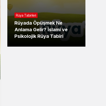
Rüya 
Rüya Tabirleri
Rüy
Rüyada Öpüşmek Ne
Gör
Anlama Gelir? İslami ve
İsla
Psikolojik Rüya Tabiri
Tabi