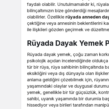
faydalı olabilir. Unutulmamalıdır ki, rüya
bilinçaltımızın bize gönderdiği mesajlard
olabilirler. Özellikle
rüyada anneden da
çektiğine veya annesinin beklentilerini kar
ile ilişkileri gözden geçirmek ve düzeltmek 
Rüyada Dayak Yemek P
Rüyada dayak yemek, çoğu zaman korkutu
psikolojik açıdan incelendiğinde oldukça 
tür bir rüya, rüya sahibinin bilinçaltında 
eksikliğini veya dış dünyayla olan ilişkile
anlama geldiğini çözebilmek için, rüyanın 
yaşamındaki olaylar ve duygusal durumu d
yemek, genellikle bir tür güçsüzlük, kontr
sahibi, uyanık yaşamında bir durumla başa
hissediyor veya birileri tarafından manipül