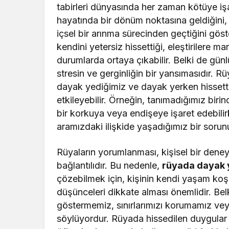
tabirleri dünyasında her zaman kötüye işar
hayatında bir dönüm noktasına geldiğini, b
içsel bir arınma sürecinden geçtiğini gös
kendini yetersiz hissettiği, eleştirilere 
durumlarda ortaya çıkabilir. Belki de gü
stresin ve gerginliğin bir yansımasıdır. 
dayak yediğimiz ve dayak yerken hissett
etkileyebilir. Örneğin, tanımadığımız bir
bir korkuya veya endişeye işaret edebili
aramızdaki ilişkide yaşadığımız bir sorunu 
Rüyaların yorumlanması, kişisel bir deney
bağlantılıdır. Bu nedenle,
rüyada dayak
çözebilmek için, kişinin kendi yaşam koşu
düşünceleri dikkate alması önemlidir. Be
göstermemiz, sınırlarımızı korumamız vey
söylüyordur. Rüyada hissedilen duygular 