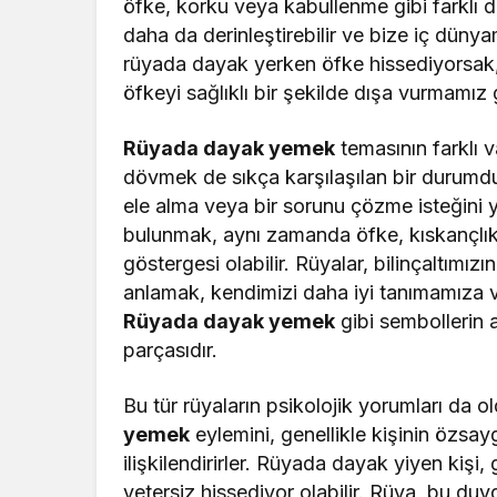
öfke, korku veya kabullenme gibi farklı du
daha da derinleştirebilir ve bize iç dünya
rüyada dayak yerken öfke hissediyorsak, b
öfkeyi sağlıklı bir şekilde dışa vurmamız g
Rüyada dayak yemek
temasının farklı v
dövmek de sıkça karşılaşılan bir durumdu
ele alma veya bir sorunu çözme isteğini y
bulunmak, aynı zamanda öfke, kıskançlık
göstergesi olabilir. Rüyalar, bilinçaltımız
anlamak, kendimizi daha iyi tanımamıza v
Rüyada dayak yemek
gibi sembollerin a
parçasıdır.
Bu tür rüyaların psikolojik yorumları da ol
yemek
eylemini, genellikle kişinin özsay
ilişkilendirirler. Rüyada dayak yiyen kiş
yetersiz hissediyor olabilir. Rüya, bu duy