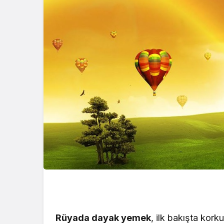
Kataloğu 2 Ocak 
Yayınlandı! Yeni Yı
Kataloğu… Bu Haf
Ürünler İndirimli? 
Görmek İçin Heme
Tıklayın!
Rüyada dayak yemek
, ilk bakışta kor