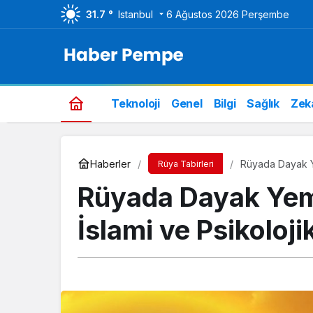
31.7 °
Istanbul
6 Ağustos 2026 Perşembe
Teknoloji
Genel
Bilgi
Sağlık
Zek
Haberler
Rüyada Dayak Ye
Rüya Tabirleri
Rüyada Dayak Yem
İslami ve Psikoloji
Genel
Bim Aktüel Ürünler