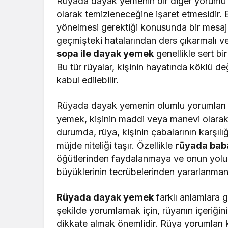
Rüyada dayak yemenin bir diğer yorumu i
olarak temizleneceğine işaret etmesidir. 
yönelmesi gerektiği konusunda bir mesaj 
geçmişteki hatalarından ders çıkarmalı ve
sopa ile dayak yemek
genellikle sert bi
Bu tür rüyalar, kişinin hayatında köklü değ
kabul edilebilir.
Rüyada dayak yemenin olumlu yorumları d
yemek, kişinin maddi veya manevi olarak 
durumda, rüya, kişinin çabalarının karşılı
müjde niteliği taşır. Özellikle
rüyada bab
öğütlerinden faydalanmaya ve onun yolund
büyüklerinin tecrübelerinden yararlanman
Rüyada dayak yemek
farklı anlamlara g
şekilde yorumlamak için, rüyanın içeriğin
dikkate almak önemlidir. Rüya yorumları