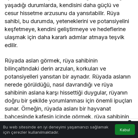
yaşadığı durumlarda, kendisini daha güçlü ve
cesur hissetme arzusunu da yansıtabilir. Rüya
sahibi, bu durumda, yeteneklerini ve potansiyelini
keşfetmeye, kendini geliştirmeye ve hedeflerine
ulaşmak için daha kararlı adımlar atmaya teşvik
edilir.
Rüyada aslan görmek, rüya sahibinin
bilinçaltındaki derin arzuları, korkuları ve
potansiyelleri yansıtan bir aynadır. Rüyada aslanın
nerede görüldüğü, nasıl davrandığı ve rüya
sahibinin aslana karşı hissettiği duygular, rüyanın
doğru bir şekilde yorumlanması için önemli ipuçları
sunar. Örneğin, rüyada aslanı bir hayvanat
bahçesinde kafesin içinde görmek, rüya sahibinin
0
potansiyelini gerçekleştirmesine engel olan
Bu web sitesinde en iyi deneyimi yaşamanızı sağlamak
Kabul
Akış
Hesabım
Bildirimler
sınırlamalarla karşılaştığına veya kendini ifade
için çerezler kullanılmaktadır.
Anasayfa