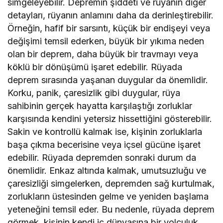
simgeleyebilir. Depremin şiddeti ve rüyanın diğer
detayları, rüyanın anlamını daha da derinleştirebilir.
Örneğin, hafif bir sarsıntı, küçük bir endişeyi veya
değişimi temsil ederken, büyük bir yıkıma neden
olan bir deprem, daha büyük bir travmayı veya
köklü bir dönüşümü işaret edebilir. Rüyada
deprem sırasında yaşanan duygular da önemlidir.
Korku, panik, çaresizlik gibi duygular, rüya
sahibinin gerçek hayatta karşılaştığı zorluklar
karşısında kendini yetersiz hissettiğini gösterebilir.
Sakin ve kontrollü kalmak ise, kişinin zorluklarla
başa çıkma becerisine veya içsel gücüne işaret
edebilir. Rüyada depremden sonraki durum da
önemlidir. Enkaz altında kalmak, umutsuzluğu ve
çaresizliği simgelerken, depremden sağ kurtulmak,
zorlukların üstesinden gelme ve yeniden başlama
yeteneğini temsil eder. Bu nedenle, rüyada deprem
görmek, kişinin kendi iç dünyasına bir yolculuk