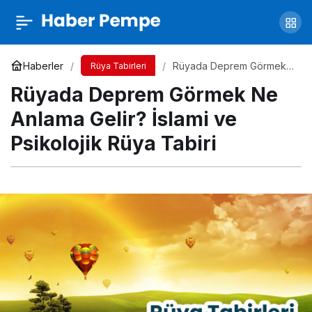
Rüyada Aslan Görmek Ne Anlama Gelir?
İslami ve Psikolojik Rüya Tabiri
Yorum Yap
Paylaş
Haberler
Rüyada Deprem Görmek
Rüya Tabirleri
Ne Anlama Gelir? İslami ve
Rüyada Deprem Görmek Ne
Psikolojik Rüya Tabiri
Anlama Gelir? İslami ve
Psikolojik Rüya Tabiri