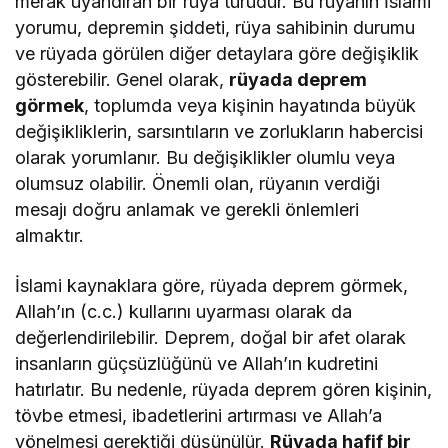
merak uyandıran bir rüya türüdür. Bu rüyanın İslami
yorumu, depremin şiddeti, rüya sahibinin durumu
ve rüyada görülen diğer detaylara göre değişiklik
gösterebilir. Genel olarak,
rüyada deprem
görmek
, toplumda veya kişinin hayatında büyük
değişikliklerin, sarsıntıların ve zorlukların habercisi
olarak yorumlanır. Bu değişiklikler olumlu veya
olumsuz olabilir. Önemli olan, rüyanın verdiği
mesajı doğru anlamak ve gerekli önlemleri
almaktır.
İslami kaynaklara göre, rüyada deprem görmek,
Allah’ın (c.c.) kullarını uyarması olarak da
değerlendirilebilir. Deprem, doğal bir afet olarak
insanların güçsüzlüğünü ve Allah’ın kudretini
hatırlatır. Bu nedenle, rüyada deprem gören kişinin,
tövbe etmesi, ibadetlerini artırması ve Allah’a
yönelmesi gerektiği düşünülür.
Rüyada hafif bir