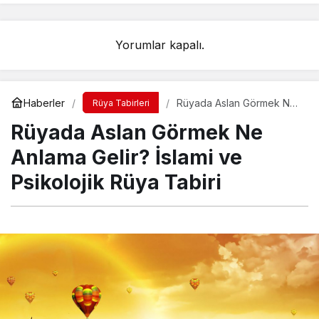
Yorumlar kapalı.
Haberler
Rüyada Aslan Görmek Ne
Rüya Tabirleri
Anlama Gelir? İslami ve
Rüyada Aslan Görmek Ne
Psikolojik Rüya Tabiri
Anlama Gelir? İslami ve
Psikolojik Rüya Tabiri