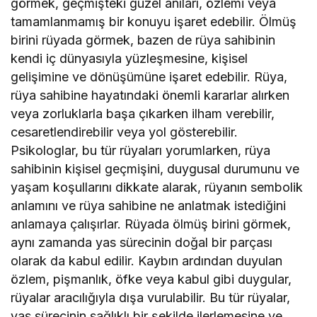
görmek, geçmişteki güzel anıları, özlemi veya
tamamlanmamış bir konuyu işaret edebilir. Ölmüş
birini rüyada görmek, bazen de rüya sahibinin
kendi iç dünyasıyla yüzleşmesine, kişisel
gelişimine ve dönüşümüne işaret edebilir. Rüya,
rüya sahibine hayatındaki önemli kararlar alırken
veya zorluklarla başa çıkarken ilham verebilir,
cesaretlendirebilir veya yol gösterebilir.
Psikologlar, bu tür rüyaları yorumlarken, rüya
sahibinin kişisel geçmişini, duygusal durumunu ve
yaşam koşullarını dikkate alarak, rüyanın sembolik
anlamını ve rüya sahibine ne anlatmak istediğini
anlamaya çalışırlar. Rüyada ölmüş birini görmek,
aynı zamanda yas sürecinin doğal bir parçası
olarak da kabul edilir. Kaybın ardından duyulan
özlem, pişmanlık, öfke veya kabul gibi duygular,
rüyalar aracılığıyla dışa vurulabilir. Bu tür rüyalar,
yas sürecinin sağlıklı bir şekilde ilerlemesine ve