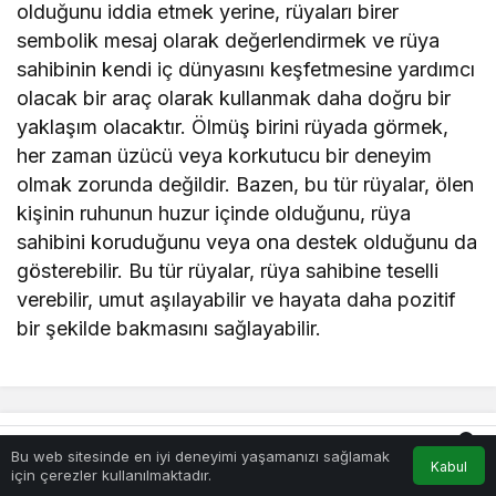
olduğunu iddia etmek yerine, rüyaları birer
sembolik mesaj olarak değerlendirmek ve rüya
sahibinin kendi iç dünyasını keşfetmesine yardımcı
olacak bir araç olarak kullanmak daha doğru bir
yaklaşım olacaktır. Ölmüş birini rüyada görmek,
her zaman üzücü veya korkutucu bir deneyim
olmak zorunda değildir. Bazen, bu tür rüyalar, ölen
kişinin ruhunun huzur içinde olduğunu, rüya
sahibini koruduğunu veya ona destek olduğunu da
gösterebilir. Bu tür rüyalar, rüya sahibine teselli
verebilir, umut aşılayabilir ve hayata daha pozitif
bir şekilde bakmasını sağlayabilir.
0
Yorumlar kapalı.
Bu web sitesinde en iyi deneyimi yaşamanızı sağlamak
Kabul
Akış
Hesabım
Bildirimler
için çerezler kullanılmaktadır.
Anasayfa