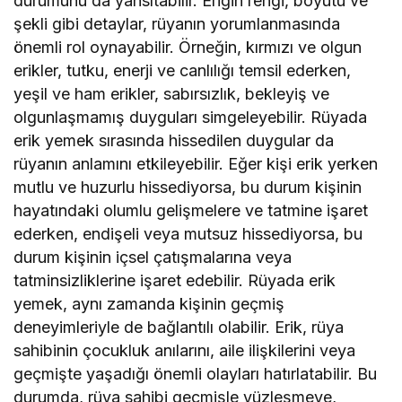
durumunu da yansıtabilir. Eriğin rengi, boyutu ve
şekli gibi detaylar, rüyanın yorumlanmasında
önemli rol oynayabilir. Örneğin, kırmızı ve olgun
erikler, tutku, enerji ve canlılığı temsil ederken,
yeşil ve ham erikler, sabırsızlık, bekleyiş ve
olgunlaşmamış duyguları simgeleyebilir. Rüyada
erik yemek sırasında hissedilen duygular da
rüyanın anlamını etkileyebilir. Eğer kişi erik yerken
mutlu ve huzurlu hissediyorsa, bu durum kişinin
hayatındaki olumlu gelişmelere ve tatmine işaret
ederken, endişeli veya mutsuz hissediyorsa, bu
durum kişinin içsel çatışmalarına veya
tatminsizliklerine işaret edebilir. Rüyada erik
yemek, aynı zamanda kişinin geçmiş
deneyimleriyle de bağlantılı olabilir. Erik, rüya
sahibinin çocukluk anılarını, aile ilişkilerini veya
geçmişte yaşadığı önemli olayları hatırlatabilir. Bu
durumda, rüya sahibi geçmişle yüzleşmeye,