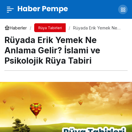
Ölmüş Birini Rüyada Görmek Ne Anlama
Gelir? İslami ve Psikolojik Rüya Tabiri
Yorum Yap
Paylaş
Haberler
Rüyada Erik Yemek Ne
Rüya Tabirleri
Anlama Gelir? İslami ve
Rüyada Erik Yemek Ne
Psikolojik Rüya Tabiri
Anlama Gelir? İslami ve
Psikolojik Rüya Tabiri