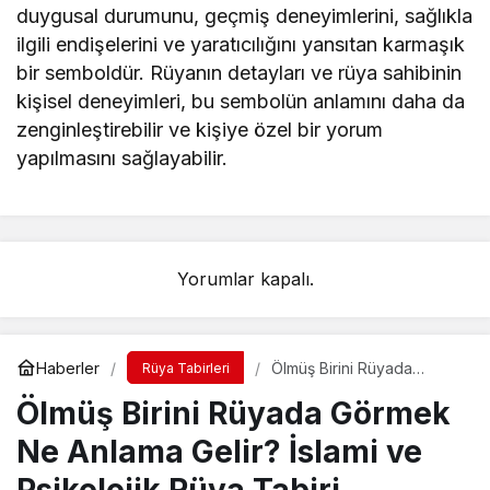
duygusal durumunu, geçmiş deneyimlerini, sağlıkla
ilgili endişelerini ve yaratıcılığını yansıtan karmaşık
bir semboldür. Rüyanın detayları ve rüya sahibinin
kişisel deneyimleri, bu sembolün anlamını daha da
zenginleştirebilir ve kişiye özel bir yorum
yapılmasını sağlayabilir.
Yorumlar kapalı.
Haberler
Ölmüş Birini Rüyada
Rüya Tabirleri
Görmek Ne Anlama Gelir?
Ölmüş Birini Rüyada Görmek
İslami ve Psikolojik Rüya
Tabiri
Ne Anlama Gelir? İslami ve