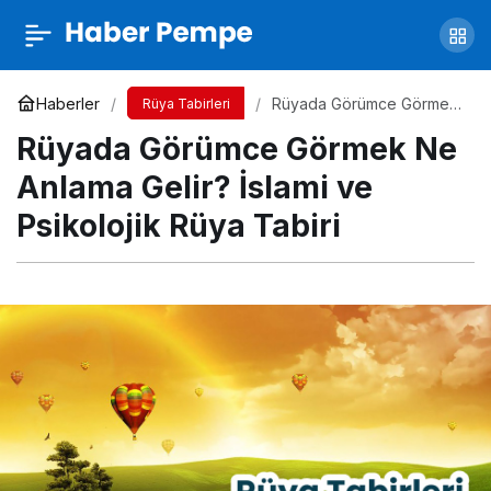
Rüyada Terlik Görmek Ne Anlama Gelir?
İslami ve Psikolojik Rüya Tabiri
Yorum Yap
Paylaş
Haberler
Rüyada Görümce Görmek
Rüya Tabirleri
Ne Anlama Gelir? İslami ve
Rüyada Görümce Görmek Ne
Psikolojik Rüya Tabiri
Anlama Gelir? İslami ve
Psikolojik Rüya Tabiri