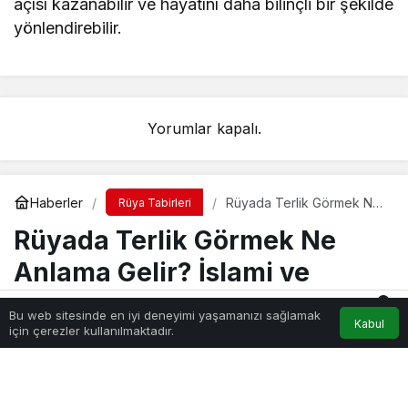
açısı kazanabilir ve hayatını daha bilinçli bir şekilde
yönlendirebilir.
Yorumlar kapalı.
Haberler
Rüyada Terlik Görmek Ne
Rüya Tabirleri
Anlama Gelir? İslami ve
Rüyada Terlik Görmek Ne
Psikolojik Rüya Tabiri
Anlama Gelir? İslami ve
Psikolojik Rüya Tabiri
0
Bu web sitesinde en iyi deneyimi yaşamanızı sağlamak
Kabul
Akış
Hesabım
Bildirimler
için çerezler kullanılmaktadır.
Anasayfa