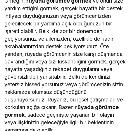
Örneğin,
rüyada görümce görmek
ve onun size
yardım ettiğini görmek, gerçek hayatta bir destek
ihtiyacı duyduğunuzun veya görümcenizden
gelebilecek bir yardıma açık olduğunuzun bir
işareti olabilir. Belki de zor bir dönemden
geçiyorsunuz ve ailenizden, özellikle de kadın
akrabalarınızdan destek bekliyorsunuz. Öte
yandan, rüyada görümcenin size karşı düşmanca
davrandığını veya sizi kıskandığını görmek, gerçek
hayatta yaşadığınız rekabet duygularını veya
güvensizlikleri yansıtabilir. Belki de kendinizi
yetersiz hissediyorsunuz veya görümcenizin sizin
hakkınızda olumsuz düşündüğünü
düşünüyorsunuz. Rüyanız, bu içsel çatışmaları ve
korkuları açığa çıkarır. Bazen
rüyada görümce
görmek
, sadece geçmişte yaşanan bir olayın
veya ilişkinizin geleceğiyle ilgili bir beklentinin
yansıması da olabilir.