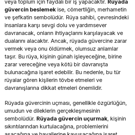
veya toplum için faydalı bir iş yapacaktır.
Rüyada
güvercin beslemek
ise, cömertliğin, merhametin
ve şefkatin sembolüdür. Rüya sahibi, çevresindeki
insanlara karşı sevgi dolu ve yardımsever
davranacak, onların ihtiyaçlarını karşılayacak ve
dualarını alacaktır. Ancak, rüyada güvercine zarar
vermek veya onu öldürmek, olumsuz anlamlar
taşır. Bu rüya, kişinin günah işleyeceğine, birine
zarar vereceğine veya kötü bir davranışta
bulunacağına işaret edebilir. Bu nedenle, bu tür
rüyalar gören kişilerin tövbe etmeleri ve
davranışlarına dikkat etmeleri önemlidir.
Rüyada güvercinin uçması, genellikle özgürlüğün,
umudun ve dileklerin gerçekleşmesinin
sembolüdür.
Rüyada güvercin uçurmak
, kişinin
sıkıntılarından kurtulacağına, problemlerini
aşacağına ve hayallerine kavuşacağına işaret