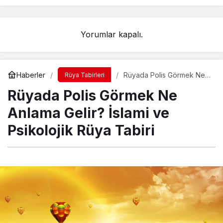
Yorumlar kapalı.
Haberler
Rüyada Polis Görmek Ne
Rüya Tabirleri
Anlama Gelir? İslami ve
Rüyada Polis Görmek Ne
Psikolojik Rüya Tabiri
Anlama Gelir? İslami ve
Psikolojik Rüya Tabiri