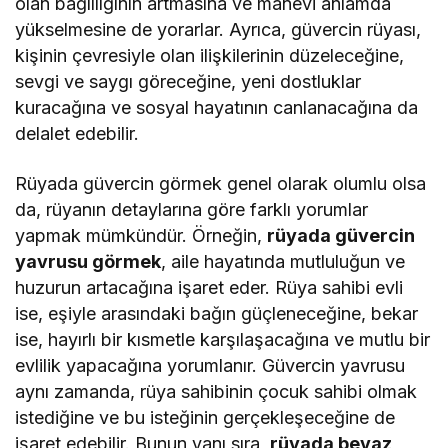
olan bağlılığının artmasına ve manevi anlamda
yükselmesine de yorarlar. Ayrıca, güvercin rüyası,
kişinin çevresiyle olan ilişkilerinin düzeleceğine,
sevgi ve saygı göreceğine, yeni dostluklar
kuracağına ve sosyal hayatının canlanacağına da
delalet edebilir.
Rüyada güvercin görmek genel olarak olumlu olsa
da, rüyanın detaylarına göre farklı yorumlar
yapmak mümkündür. Örneğin,
rüyada güvercin
yavrusu görmek
, aile hayatında mutluluğun ve
huzurun artacağına işaret eder. Rüya sahibi evli
ise, eşiyle arasındaki bağın güçleneceğine, bekar
ise, hayırlı bir kısmetle karşılaşacağına ve mutlu bir
evlilik yapacağına yorumlanır. Güvercin yavrusu
aynı zamanda, rüya sahibinin çocuk sahibi olmak
istediğine ve bu isteğinin gerçekleşeceğine de
işaret edebilir. Bunun yanı sıra,
rüyada beyaz