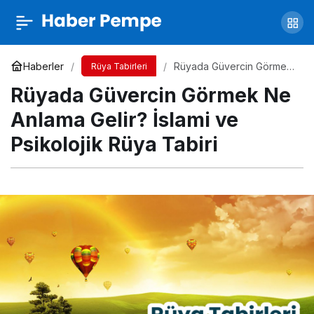
Rüyada Polis Görmek Ne Anlama Gelir?
İslami ve Psikolojik Rüya Tabiri
Yorum Yap
Paylaş
Haberler
Rüyada Güvercin Görmek
Rüya Tabirleri
Ne Anlama Gelir? İslami ve
Rüyada Güvercin Görmek Ne
Psikolojik Rüya Tabiri
Anlama Gelir? İslami ve
Psikolojik Rüya Tabiri