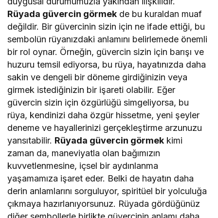
duygusal durumumuzla yakından ilişkilidir.
Rüyada güvercin görmek
de bu kuraldan muaf
değildir. Bir güvercinin sizin için ne ifade ettiği, bu
sembolün rüyanızdaki anlamını belirlemede önemli
bir rol oynar. Örneğin, güvercin sizin için barışı ve
huzuru temsil ediyorsa, bu rüya, hayatınızda daha
sakin ve dengeli bir döneme girdiğinizin veya
girmek istediğinizin bir işareti olabilir. Eğer
güvercin sizin için özgürlüğü simgeliyorsa, bu
rüya, kendinizi daha özgür hissetme, yeni şeyler
deneme ve hayallerinizi gerçekleştirme arzunuzu
yansıtabilir.
Rüyada güvercin görmek
kimi
zaman da, maneviyatla olan bağımızın
kuvvetlenmesine, içsel bir aydınlanma
yaşamamıza işaret eder. Belki de hayatın daha
derin anlamlarını sorguluyor, spiritüel bir yolculuğa
çıkmaya hazırlanıyorsunuz. Rüyada gördüğünüz
diğer sembollerle birlikte güvercinin anlamı daha