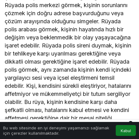
Rüyada polis merkezi görmek, kişinin sorunlarını
çözmek için doğru adrese başvurduğunu veya
çözüm arayışında olduğunu simgeler. Rüyada
polis arabası görmek, kişinin hayatında hızlı bir
değişim veya beklenmedik bir olay yaşayacağına
işaret edebilir. Rüyada polis sireni duymak, kişinin
bir tehlikeye karşı uyarılması gerektiğine veya
dikkatli olması gerektiğine işaret edebilir. Rüyada
polis görmek, aynı zamanda kişinin kendi içindeki
yargılayıcı sesi veya içsel eleştirmeni temsil
edebilir. Kişi, kendisini sürekli eleştiriyor, hatalarını
affetmiyor ve mükemmeliyetçi bir tutum sergiliyor
olabilir. Bu rüya, kişinin kendisine karşı daha
şefkatli olması, hatalarını kabul etmesi ve kendini
affetmesi gerektiğine dair bir mesaj niteliği
0
taşıyabilir. Rüyada polis görmek, çok çeşitli
Bu web sitesinde en iyi deneyimi yaşamanızı sağlamak
Kabul
Akış
Hesabım
Bildirimler
için çerezler kullanılmaktadır.
Anasayfa
anlamlara gelebilen ve kişinin yaşamındaki mevcut