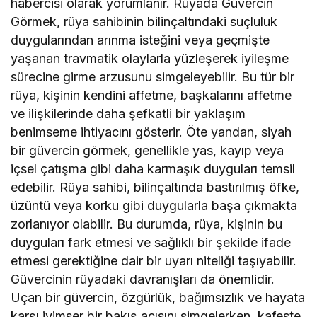
habercisi olarak yorumlanır. Rüyada Güvercin
Görmek, rüya sahibinin bilinçaltındaki suçluluk
duygularından arınma isteğini veya geçmişte
yaşanan travmatik olaylarla yüzleşerek iyileşme
sürecine girme arzusunu simgeleyebilir. Bu tür bir
rüya, kişinin kendini affetme, başkalarını affetme
ve ilişkilerinde daha şefkatli bir yaklaşım
benimseme ihtiyacını gösterir. Öte yandan, siyah
bir güvercin görmek, genellikle yas, kayıp veya
içsel çatışma gibi daha karmaşık duyguları temsil
edebilir. Rüya sahibi, bilinçaltında bastırılmış öfke,
üzüntü veya korku gibi duygularla başa çıkmakta
zorlanıyor olabilir. Bu durumda, rüya, kişinin bu
duyguları fark etmesi ve sağlıklı bir şekilde ifade
etmesi gerektiğine dair bir uyarı niteliği taşıyabilir.
Güvercinin rüyadaki davranışları da önemlidir.
Uçan bir güvercin, özgürlük, bağımsızlık ve hayata
karşı iyimser bir bakış açısını simgelerken, kafeste