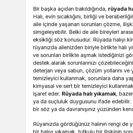
Bir başka açıdan bakıldığında,
rüyada h
Halı, evin sıcaklığını, birliği ve beraberli
aile içinde yaşanan sorunları çözme, iliş
simgeleyebilir. Belki de aile bireyleri ara
eksikliği söz konusudur. Rüyada halıyı kim
rüyanızda ailenizden biriyle birlikte halı
ve sorunları birlikte aşmak istediğinizi gö
destek alarak sorunlarınızı çözebileceğini
deterjan veya sabun, çözüm yollarını ve yö
temizleyici kullanmak, sorunlara daha yap
kimyasal ve sert bir temizleyici kullanma
işaret eder.
Rüyada halı yıkamak
, baze
ya da suçluluk duygusunu ifade edebilir. 
bir söz ya da davranışınız yüzünden kend
Rüyanızda gördüğünüz halının rengi de yor
bir halıyı yıkamak, tutkulu bir ilişkinin so