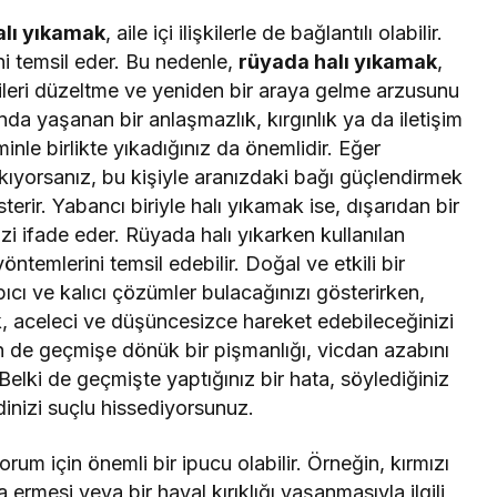
alı yıkamak
, aile içi ilişkilerle de bağlantılı olabilir.
ğini temsil eder. Bu nedenle,
rüyada halı yıkamak
,
kileri düzeltme ve yeniden bir araya gelme arzusunu
sında yaşanan bir anlaşmazlık, kırgınlık ya da iletişim
inle birlikte yıkadığınız da önemlidir. Eğer
 yıkıyorsanız, bu kişiyle aranızdaki bağı güçlendirmek
sterir. Yabancı biriyle halı yıkamak ise, dışarıdan bir
zi ifade eder. Rüyada halı yıkarken kullanılan
ntemlerini temsil edebilir. Doğal ve etkili bir
ıcı ve kalıcı çözümler bulacağınızı gösterirken,
k, aceleci ve düşüncesizce hareket edebileceğinizi
n de geçmişe dönük bir pişmanlığı, vicdan azabını
Belki de geçmişte yaptığınız bir hata, söylediğiniz
inizi suçlu hissediyorsunuz.
um için önemli bir ipucu olabilir. Örneğin, kırmızı
na ermesi veya bir hayal kırıklığı yaşanmasıyla ilgili