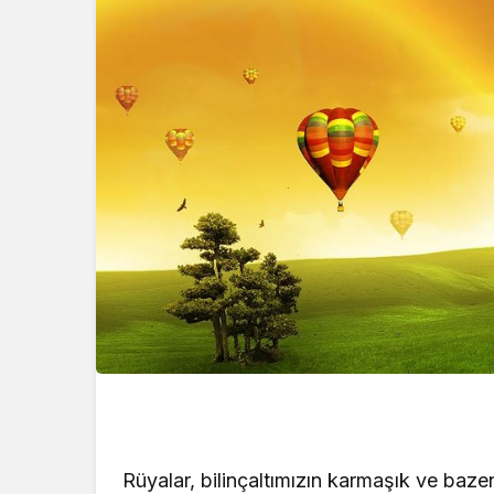
Kataloğu 2 Ocak 
Yayınlandı! Yeni Yı
Kataloğu… Bu Haf
Ürünler İndirimli? 
Görmek İçin Heme
Tıklayın!
Rüyalar, bilinçaltımızın karmaşık ve baze