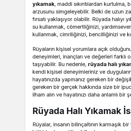
yıkamak
, maddi sıkıntılardan kurtulma,
arzusunu simgeleyebilir. Belki de uzun zam
fırsatı yaklaşıyor olabilir. Rüyada halıyı 
su kullanmak, cömertliğinizi, yardımseverl
kullanmak, cimriliğinizi, bencilliğinizi ve k
Rüyaların kişisel yorumlara açık olduğu
deneyimleri, inançları ve değerleri farklı ol
taşıyabilir. Bu nedenle,
rüyada halı yık
kendi kişisel deneyimleriniz ve duyguları
hayatınızda yapmanız gereken bir değişik
gereken bir gerçek hakkında size bir ipucu
ilham alın ve hayatınızı daha anlamlı bir 
Rüyada Halı Yıkamak İ
Rüyalar, insanın bilinçaltının karmaşık bir 