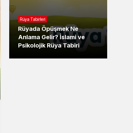
Rüya 
Rüya Tabirleri
Rüy
Rüyada Öpüşmek Ne
Gör
Anlama Gelir? İslami ve
İsla
Psikolojik Rüya Tabiri
Tabi