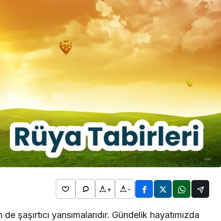
2026
l Bim
Rüya Tabirleri
ta Hangi
Detayları
Rüyada Kol Saati Görmek
n
Ne Anlama Gelir? İslami ve
Psikolojik Rüya Tabiri
+
-
n de şaşırtıcı yansımalarıdır. Gündelik hayatımızda