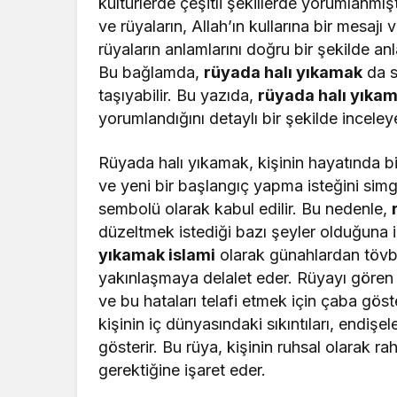
kültürlerde çeşitli şekillerde yorumlanmışt
ve rüyaların, Allah’ın kullarına bir mesajı 
rüyaların anlamlarını doğru bir şekilde an
Bu bağlamda,
rüyada halı yıkamak
da s
taşıyabilir. Bu yazıda,
rüyada halı yıka
yorumlandığını detaylı bir şekilde inceley
Rüyada halı yıkamak, kişinin hayatında b
ve yeni bir başlangıç yapma isteğini simge
sembolü olarak kabul edilir. Bu nedenle,
düzeltmek istediği bazı şeyler olduğuna i
yıkamak islami
olarak günahlardan tövb
yakınlaşmaya delalet eder. Rüyayı gören 
ve bu hataları telafi etmek için çaba göste
kişinin iç dünyasındaki sıkıntıları, endiş
gösterir. Bu rüya, kişinin ruhsal olarak 
gerektiğine işaret eder.