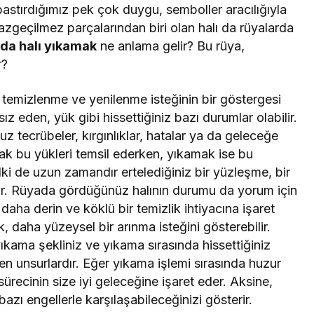
tırdığımız pek çok duygu, semboller aracılığıyla
vazgeçilmez parçalarından biri olan halı da rüyalarda
da halı yıkamak
ne anlama gelir? Bu rüya,
r?
, temizlenme ve yenilenme isteğinin bir göstergesi
ız eden, yük gibi hissettiğiniz bazı durumlar olabilir.
 tecrübeler, kırgınlıklar, hatalar ya da geleceğe
larak bu yükleri temsil ederken, yıkamak ise bu
ki de uzun zamandır ertelediğiniz bir yüzleşme, bir
ştir. Rüyada gördüğünüz halının durumu da yorum için
, daha derin ve köklü bir temizlik ihtiyacına işaret
, daha yüzeysel bir arınma isteğini gösterebilir.
yıkama şekliniz ve yıkama sırasında hissettiğiniz
en unsurlardır. Eğer yıkama işlemi sırasında huzur
ürecinin size iyi geleceğine işaret eder. Aksine,
azı engellerle karşılaşabileceğinizi gösterir.