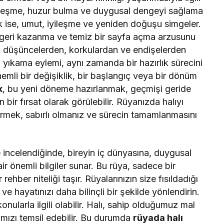
kinleşme, huzur bulma ve duygusal dengeyi sağlama
mak ise, umut, iyileşme ve yeniden doğuşu simgeler.
i geri kazanma ve temiz bir sayfa açma arzusunu
lık düşüncelerden, korkulardan ve endişelerden
 yıkama eylemi, aynı zamanda bir hazırlık sürecini
nemli bir değişiklik, bir başlangıç veya bir dönüm
k
, bu yeni döneme hazırlanmak, geçmişi geride
ir fırsat olarak görülebilir. Rüyanızda halıyı
rmek, sabırlı olmanız ve sürecin tamamlanmasını
de incelendiğinde, bireyin iç dünyasına, duygusal
 önemli bilgiler sunar. Bu rüya, sadece bir
hber niteliği taşır. Rüyalarınızın size fısıldadığı
 ve hayatınızı daha bilinçli bir şekilde yönlendirin.
nularla ilgili olabilir. Halı, sahip olduğumuz mal
arımızı temsil edebilir. Bu durumda
rüyada halı