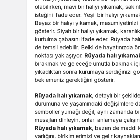
olabilirken, mavi bir halıyı yıkamak, sa
isteğini ifade eder. Yeşil bir halıyı yıka
Beyaz bir halıyı yıkamak, masumiyetiniz
gösterir. Siyah bir halıyı yıkamak, karan
kurtulma çabasını ifade eder. Rüyada halı
de temsil edebilir. Belki de hayatınızda ö
noktası yaklaşıyor.
Rüyada halı yıkama
bırakmak ve geleceğe umutla bakmak için b
yıkadıktan sonra kurumaya serdiğinizi gö
beklemeniz gerektiğini gösterir.
Rüyada halı yıkamak
, detaylı bir şekil
durumuna ve yaşamındaki değişimlere dair
semboller yumağı değil, aynı zamanda bir re
mesajları dinleyin, onları anlamaya çalışın
Rüyada halı yıkamak
, bazen de maddi ko
varlığını, birikimlerimizi ve gelir kaynakl