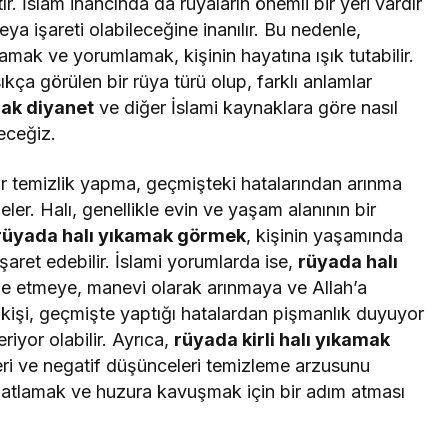
ır. İslam inancında da rüyaların önemli bir yeri vardır
veya işareti olabileceğine inanılır. Bu nedenle,
lamak ve yorumlamak, kişinin hayatına ışık tutabilir.
ıkça görülen bir rüya türü olup, farklı anlamlar
mak diyanet
ve diğer İslami kaynaklara göre nasıl
eceğiz.
ir temizlik yapma, geçmişteki hatalarından arınma
ler. Halı, genellikle evin ve yaşam alanının bir
rüyada halı yıkamak görmek
, kişinin yaşamında
şaret edebilir. İslami yorumlarda ise,
rüyada halı
e etmeye, manevi olarak arınmaya ve Allah’a
kişi, geçmişte yaptığı hatalardan pişmanlık duyuyor
riyor olabilir. Ayrıca,
rüyada kirli halı yıkamak
eleri ve negatif düşünceleri temizleme arzusunu
rahatlamak ve huzura kavuşmak için bir adım atması