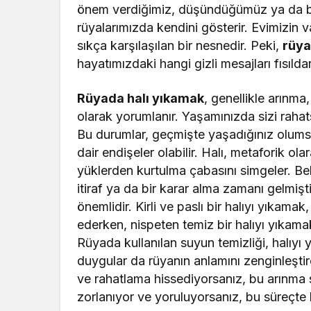
önem verdiğimiz, düşündüğümüz ya da bas
rüyalarımızda kendini gösterir. Evimizin 
sıkça karşılaşılan bir nesnedir. Peki,
rüya
hayatımızdaki hangi gizli mesajları fısılda
Rüyada halı yıkamak
, genellikle arınma
olarak yorumlanır. Yaşamınızda sizi rahats
Bu durumlar, geçmişte yaşadığınız olumsuz
dair endişeler olabilir. Halı, metaforik o
yüklerden kurtulma çabasını simgeler. Bel
itiraf ya da bir karar alma zamanı gelmi
önemlidir. Kirli ve paslı bir halıyı yıkamak
ederken, nispeten temiz bir halıyı yıkamak
Rüyada kullanılan suyun temizliği, halıyı 
duygular da rüyanın anlamını zenginleştir
ve rahatlama hissediyorsanız, bu arınma s
zorlanıyor ve yoruluyorsanız, bu süreçte b