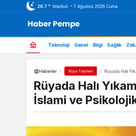
26.7 °
Istanbul
7 Ağustos 2026 Cuma
Teknoloji
Genel
Bilgi
Sağlık
Zek
Haberler
Rüyada Halı Yık
Rüya Tabirleri
Rüyada Halı Yıkam
İslami ve Psikoloji
Genel
Bim Aktüel Ürünler