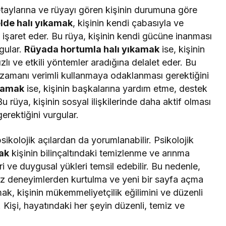
taylarına ve rüyayı gören kişinin durumuna göre
lde halı yıkamak
, kişinin kendi çabasıyla ve
 işaret eder. Bu rüya, kişinin kendi gücüne inanması
gular.
Rüyada hortumla halı yıkamak
ise, kişinin
lı ve etkili yöntemler aradığına delalet eder. Bu
 zamanı verimli kullanmaya odaklanması gerektiğini
ıkamak
ise, kişinin başkalarına yardım etme, destek
 rüya, kişinin sosyal ilişkilerinde daha aktif olması
erektiğini vurgular.
ikolojik açılardan da yorumlanabilir. Psikolojik
ak
kişinin bilinçaltındaki temizlenme ve arınma
ri ve duygusal yükleri temsil edebilir. Bu nedenle,
uz deneyimlerden kurtulma ve yeni bir sayfa açma
amak, kişinin mükemmeliyetçilik eğilimini ve düzenli
 Kişi, hayatındaki her şeyin düzenli, temiz ve