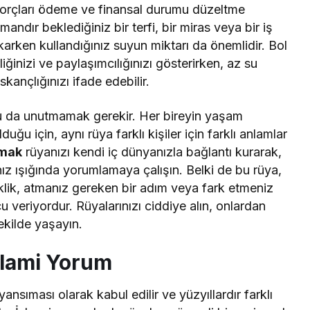
 borçları ödeme ve finansal durumu düzeltme
andır beklediğiniz bir terfi, bir miras veya bir iş
yıkarken kullandığınız suyun miktarı da önemlidir. Bol
iğinizi ve paylaşımcılığınızı gösterirken, az su
ıskançlığınızı ifade edebilir.
nu da unutmamak gerekir. Her bireyin yaşam
duğu için, aynı rüya farklı kişiler için farklı anlamlar
amak
rüyanızı kendi iç dünyanızla bağlantı kurarak,
nız ışığında yorumlamaya çalışın. Belki de bu rüya,
lik, atmanız gereken bir adım veya fark etmeniz
 veriyordur. Rüyalarınızı ciddiye alın, onlardan
şekilde yaşayın.
slami Yorum
yansıması olarak kabul edilir ve yüzyıllardır farklı