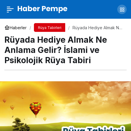
Rüyada Sigara İçtiğini Görmek Ne Anlama
Gelir? İslami ve Psikolojik Rüya Tabiri
Yorum Yap
Paylaş
Haberler
Rüyada Hediye Almak Ne
Rüya Tabirleri
Anlama Gelir? İslami ve
Rüyada Hediye Almak Ne
Psikolojik Rüya Tabiri
Anlama Gelir? İslami ve
Psikolojik Rüya Tabiri