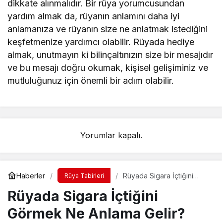
dikkate alınmalıdır. Bir rüya yorumcusundan
yardım almak da, rüyanın anlamını daha iyi
anlamanıza ve rüyanın size ne anlatmak istediğini
keşfetmenize yardımcı olabilir. Rüyada hediye
almak, unutmayın ki bilinçaltınızın size bir mesajıdır
ve bu mesajı doğru okumak, kişisel gelişiminiz ve
mutluluğunuz için önemli bir adım olabilir.
Yorumlar kapalı.
Haberler
Rüyada Sigara İçtiğini
Rüya Tabirleri
Görmek Ne Anlama Gelir?
Rüyada Sigara İçtiğini
İslami ve Psikolojik Rüya
Tabiri
Görmek Ne Anlama Gelir?