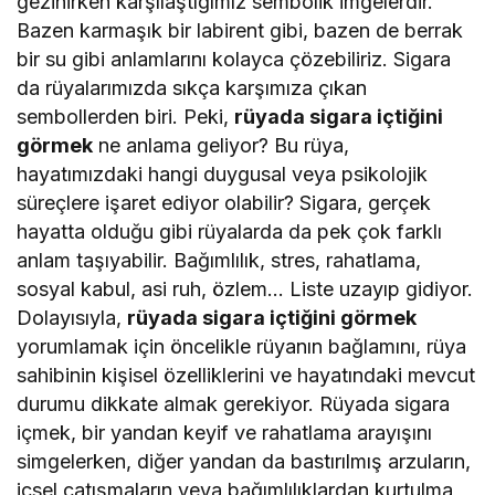
gezinirken karşılaştığımız sembolik imgelerdir.
Bazen karmaşık bir labirent gibi, bazen de berrak
bir su gibi anlamlarını kolayca çözebiliriz. Sigara
da rüyalarımızda sıkça karşımıza çıkan
sembollerden biri. Peki,
rüyada sigara içtiğini
görmek
ne anlama geliyor? Bu rüya,
hayatımızdaki hangi duygusal veya psikolojik
süreçlere işaret ediyor olabilir? Sigara, gerçek
hayatta olduğu gibi rüyalarda da pek çok farklı
anlam taşıyabilir. Bağımlılık, stres, rahatlama,
sosyal kabul, asi ruh, özlem… Liste uzayıp gidiyor.
Dolayısıyla,
rüyada sigara içtiğini görmek
yorumlamak için öncelikle rüyanın bağlamını, rüya
sahibinin kişisel özelliklerini ve hayatındaki mevcut
durumu dikkate almak gerekiyor. Rüyada sigara
içmek, bir yandan keyif ve rahatlama arayışını
simgelerken, diğer yandan da bastırılmış arzuların,
içsel çatışmaların veya bağımlılıklardan kurtulma