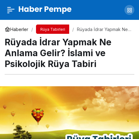
Rüyada Ölmüş Dedeyi Görmek Ne Anlama
Gelir? İslami ve Psikolojik Rüya Tabiri
Yorum Yap
Paylaş
Haberler
Rüyada İdrar Yapmak Ne
Rüya Tabirleri
Anlama Gelir? İslami ve
Rüyada İdrar Yapmak Ne
Psikolojik Rüya Tabiri
Anlama Gelir? İslami ve
Psikolojik Rüya Tabiri