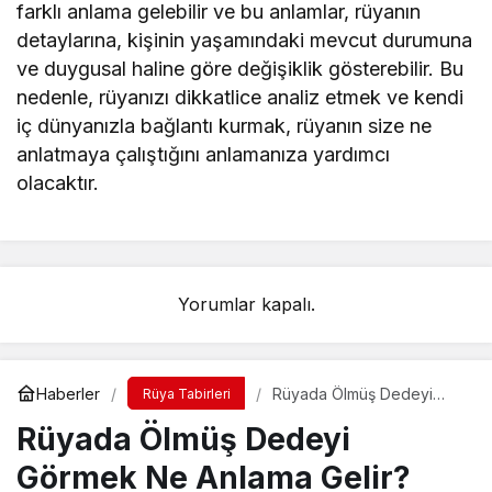
farklı anlama gelebilir ve bu anlamlar, rüyanın
detaylarına, kişinin yaşamındaki mevcut durumuna
ve duygusal haline göre değişiklik gösterebilir. Bu
nedenle, rüyanızı dikkatlice analiz etmek ve kendi
iç dünyanızla bağlantı kurmak, rüyanın size ne
anlatmaya çalıştığını anlamanıza yardımcı
olacaktır.
Yorumlar kapalı.
Haberler
Rüyada Ölmüş Dedeyi
Rüya Tabirleri
Görmek Ne Anlama Gelir?
Rüyada Ölmüş Dedeyi
İslami ve Psikolojik Rüya
Tabiri
Görmek Ne Anlama Gelir?