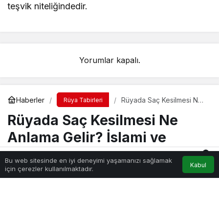
teşvik niteliğindedir.
Yorumlar kapalı.
Haberler
Rüyada Saç Kesilmesi Ne
Rüya Tabirleri
Anlama Gelir? İslami ve
Rüyada Saç Kesilmesi Ne
Psikolojik Rüya Tabiri
Anlama Gelir? İslami ve
Psikolojik Rüya Tabiri
0
Bu web sitesinde en iyi deneyimi yaşamanızı sağlamak
Kabul
Akış
Hesabım
Bildirimler
için çerezler kullanılmaktadır.
Anasayfa