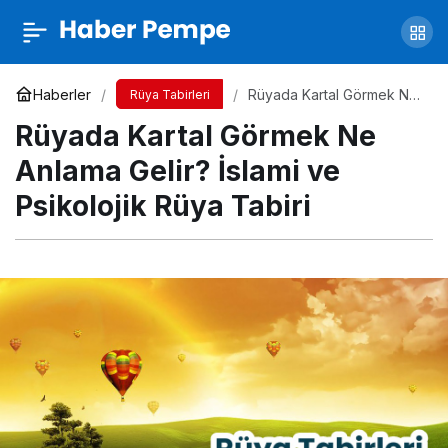
Rüyada Saç Kesilmesi Ne Anlama Gelir?
İslami ve Psikolojik Rüya Tabiri
Yorum Yap
Paylaş
Haberler
Rüyada Kartal Görmek Ne
Rüya Tabirleri
Anlama Gelir? İslami ve
Rüyada Kartal Görmek Ne
Psikolojik Rüya Tabiri
Anlama Gelir? İslami ve
Psikolojik Rüya Tabiri