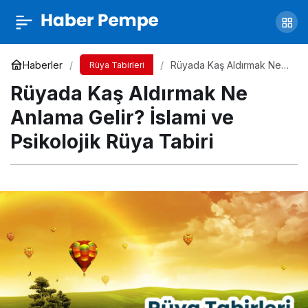
Rüyada Pişmiş Et Görmek Ne Anlama Gelir?
İslami ve Psikolojik Rüya Tabiri
Yorum Yap
Paylaş
Haberler
Rüyada Kaş Aldırmak Ne
Rüya Tabirleri
Anlama Gelir? İslami ve
Rüyada Kaş Aldırmak Ne
Psikolojik Rüya Tabiri
Anlama Gelir? İslami ve
Psikolojik Rüya Tabiri