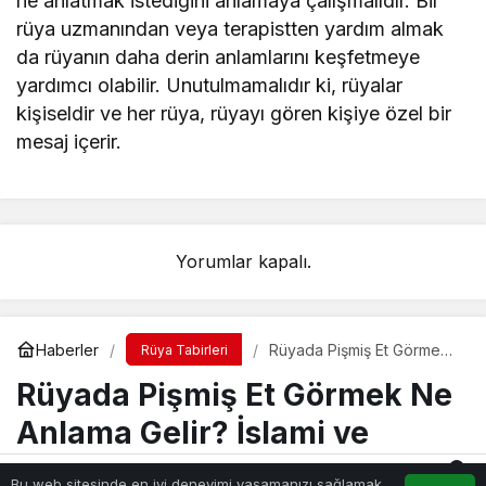
ne anlatmak istediğini anlamaya çalışmalıdır. Bir
rüya uzmanından veya terapistten yardım almak
da rüyanın daha derin anlamlarını keşfetmeye
yardımcı olabilir. Unutulmamalıdır ki, rüyalar
kişiseldir ve her rüya, rüyayı gören kişiye özel bir
mesaj içerir.
Yorumlar kapalı.
Haberler
Rüyada Pişmiş Et Görmek
Rüya Tabirleri
Ne Anlama Gelir? İslami ve
Rüyada Pişmiş Et Görmek Ne
Psikolojik Rüya Tabiri
Anlama Gelir? İslami ve
Psikolojik Rüya Tabiri
0
Bu web sitesinde en iyi deneyimi yaşamanızı sağlamak