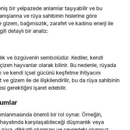
iş bir yelpazede anlamlar taşıyabilir ve bu
nışlarına ve rüya sahibinin hislerine göre
e gizem, bağımsızlık, zarafet ve kadınsı enerji ile
gili detaylı bir analiz:
lık ve özgüvenin sembolüdür. Kediler, kendi
çizen hayvanlar olarak bilinir. Bu nedenle, rüyada
ı ve kendi içsel gücünü keşfetme ihtiyacını
ve gizem ile de ilişkilendirilir, bu da rüya sahibinin
i gerektiğini işaret edebilir.
rumlar
umlanmasında önemli bir rol oynar. Örneğin,
n hayatında karşılaşabileceği düşmanlık veya
bir rüya, dikkatli olunması ve çevredeki olumsuz