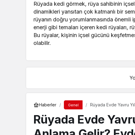
Rüyada kedi görmek, rüya sahibinin içse
dinamikleri yansıtan çok katmanlı bir sem
rüyanın doğru yorumlanmasında önemli ipu
enerji gibi temaları içeren kedi rüyaları, 
Bu rüyalar, kişinin içsel gücünü keşfetm
olabilir.
Yo
Haberler
Rüyada Evde Yavru Yıl
Genel
Yılan Görmenin Anlamı
Rüyada Evde Yavr
Anlama Gelir? Evde