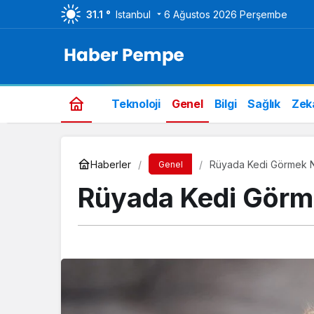
31.1 °
Istanbul
6 Ağustos 2026 Perşembe
Teknoloji
Genel
Bilgi
Sağlık
Zek
Haberler
Rüyada Kedi Görmek N
Genel
Rüyada Kedi Görm
Genel
Bim Aktüel Ürünler