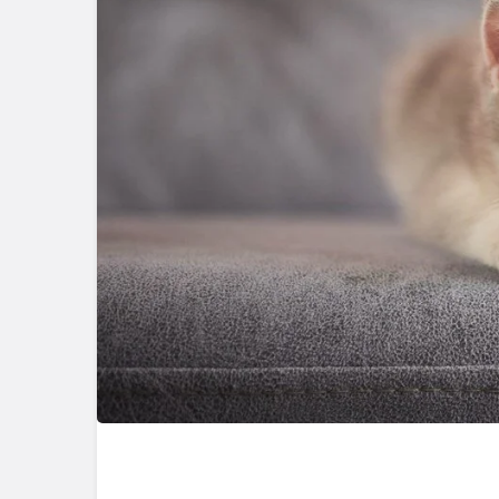
Kataloğu 2 Ocak 
Yayınlandı! Yeni Yı
Kataloğu… Bu Haf
Ürünler İndirimli? 
Görmek İçin Heme
Tıklayın!