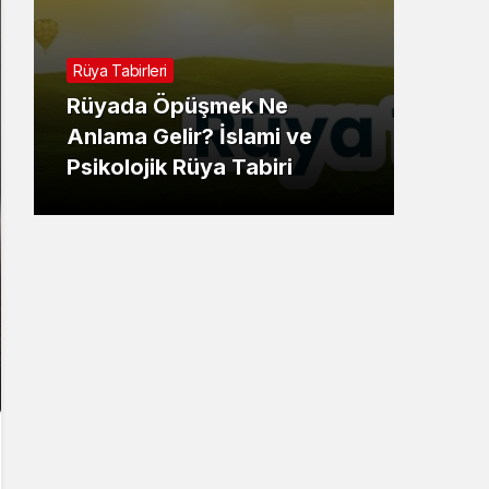
Rüya 
Rüya Tabirleri
Rüy
Rüyada Öpüşmek Ne
Gör
Anlama Gelir? İslami ve
İsla
Psikolojik Rüya Tabiri
Tabi