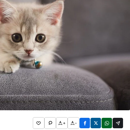
2026
l Bim
Rüya Tabirleri
ta Hangi
Detayları
Rüyada Kol Saati Görmek
n
Ne Anlama Gelir? İslami ve
Psikolojik Rüya Tabiri
+
-