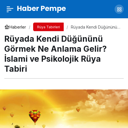
Rüyada Telefon Görmek Ne Anlama Gelir?
İslami ve Psikolojik Rüya Tabiri
Yorum Yap
Paylaş
Haberler
Rüyada Kendi Düğününü
Rüya Tabirleri
Görmek Ne Anlama Gelir?
Rüyada Kendi Düğününü
İslami ve Psikolojik Rüya
Tabiri
Görmek Ne Anlama Gelir?
İslami ve Psikolojik Rüya
Tabiri