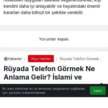
kendini daha iyi anlayabilir ve hayatındaki önemli
kararları daha bilinçli bir şekilde verebilir.
Yorumlar kapalı.
Haberler
Rüyada Telefon Görmek
Rüya Tabirleri
Ne Anlama Gelir? İslami ve
Rüyada Telefon Görmek Ne
Psikolojik Rüya Tabiri
Anlama Gelir? İslami ve
Psikolojik Rüya Tabiri
0
Bu web sitesinde en iyi deneyimi yaşamanızı sağlamak
Kabul
Akış
Hesabım
Bildirimler
için çerezler kullanılmaktadır.
Anasayfa