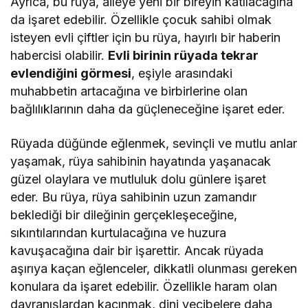
Ayrıca, bu rüya, aileye yeni bir bireyin katılacağına
da işaret edebilir. Özellikle çocuk sahibi olmak
isteyen evli çiftler için bu rüya, hayırlı bir haberin
habercisi olabilir.
Evli birinin rüyada tekrar
evlendiğini görmesi
, eşiyle arasındaki
muhabbetin artacağına ve birbirlerine olan
bağlılıklarının daha da güçleneceğine işaret eder.
Rüyada düğünde eğlenmek, sevinçli ve mutlu anlar
yaşamak, rüya sahibinin hayatında yaşanacak
güzel olaylara ve mutluluk dolu günlere işaret
eder. Bu rüya, rüya sahibinin uzun zamandır
beklediği bir dileğinin gerçekleşeceğine,
sıkıntılarından kurtulacağına ve huzura
kavuşacağına dair bir işarettir. Ancak rüyada
aşırıya kaçan eğlenceler, dikkatli olunması gereken
konulara da işaret edebilir. Özellikle haram olan
davranışlardan kaçınmak, dini vecibelere daha