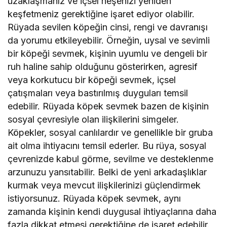
uzaklaşmanız ve içsel neşenizi yeniden
keşfetmeniz gerektiğine işaret ediyor olabilir.
Rüyada sevilen köpeğin cinsi, rengi ve davranışı
da yorumu etkileyebilir. Örneğin, uysal ve sevimli
bir köpeği sevmek, kişinin uyumlu ve dengeli bir
ruh haline sahip olduğunu gösterirken, agresif
veya korkutucu bir köpeği sevmek, içsel
çatışmaları veya bastırılmış duyguları temsil
edebilir. Rüyada köpek sevmek bazen de kişinin
sosyal çevresiyle olan ilişkilerini simgeler.
Köpekler, sosyal canlılardır ve genellikle bir gruba
ait olma ihtiyacını temsil ederler. Bu rüya, sosyal
çevrenizde kabul görme, sevilme ve desteklenme
arzunuzu yansıtabilir. Belki de yeni arkadaşlıklar
kurmak veya mevcut ilişkilerinizi güçlendirmek
istiyorsunuz. Rüyada köpek sevmek, aynı
zamanda kişinin kendi duygusal ihtiyaçlarına daha
fazla dikkat etmesi gerektiğine de işaret edebilir.