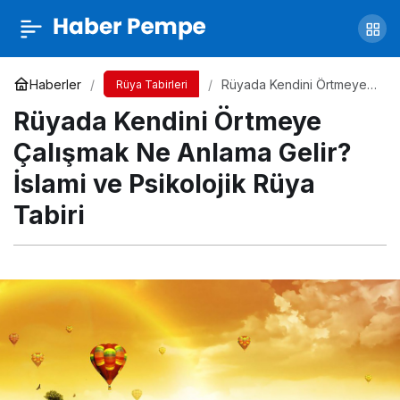
Rüyada Köpek Sevmek Ne Anlama Gelir?
İslami ve Psikolojik Rüya Tabiri
Yorum Yap
Paylaş
Haberler
Rüyada Kendini Örtmeye
Rüya Tabirleri
Çalışmak Ne Anlama Gelir?
Rüyada Kendini Örtmeye
İslami ve Psikolojik Rüya
Tabiri
Çalışmak Ne Anlama Gelir?
İslami ve Psikolojik Rüya
Tabiri