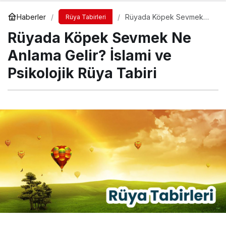
Haberler
Rüyada Köpek Sevmek
Rüya Tabirleri
Ne Anlama Gelir? İslami ve
Rüyada Köpek Sevmek Ne
Psikolojik Rüya Tabiri
Anlama Gelir? İslami ve
Psikolojik Rüya Tabiri