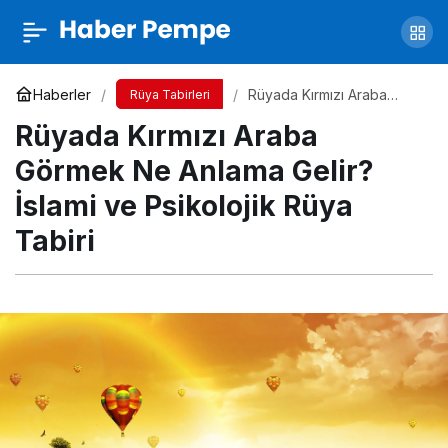
Rüyada Beyaz At Görmek Ne Anlama Gelir?
İslami ve Psikolojik Rüya Tabiri
Yorum Yap
Paylaş
Haberler
Rüyada Kırmızı Araba
Rüya Tabirleri
Görmek Ne Anlama Gelir?
Rüyada Kırmızı Araba
İslami ve Psikolojik Rüya
Tabiri
Görmek Ne Anlama Gelir?
İslami ve Psikolojik Rüya
Tabiri