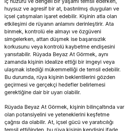
iç huzuru ve dengeli bir yaşamı temsil ederken,
huysuz ve agresif bir at, bastırılmış duyguları ve
içsel çatışmaları işaret edebilir. Kişinin atla olan
etkileşimi de rüyanın anlamını derinleştirir. Ata
binmek, kontrolü ele almayı ve özgüveni
simgelerken, attan düşmek ise başarısızlık
korkusunu veya kontrolü kaybetme endişesini
yansıtabilir. Rüyada Beyaz At Görmek, aynı
zamanda kişinin idealize ettiği bir imgeyi veya
ulaşmak istediği mükemmelliği de temsil edebilir.
Bu durumda, rüya kişinin beklentilerini gözden
geçirmesi ve gerçekçi hedefler belirlemesi
gerektiğine dair bir uyarı olabilir.
Rüyada Beyaz At Görmek, kişinin bilinçaltında var
olan potansiyelini ve yeteneklerini keşfetme
çağrısı da olabilir. At, içsel gücü ve yaratıcılığı
temsil ettiğinden, bu rüya kişinin kendisini ifade