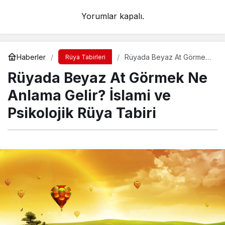
Yorumlar kapalı.
Haberler
Rüyada Beyaz At Görmek
Rüya Tabirleri
Ne Anlama Gelir? İslami ve
Rüyada Beyaz At Görmek Ne
Psikolojik Rüya Tabiri
Anlama Gelir? İslami ve
Psikolojik Rüya Tabiri