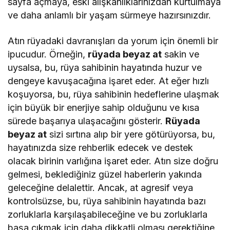
sayfa açmaya, eski alışkanlıklarınızdan kurtulmaya
ve daha anlamlı bir yaşam sürmeye hazırsınızdır.
Atın rüyadaki davranışları da yorum için önemli bir
ipucudur. Örneğin,
rüyada beyaz at
sakin ve
uysalsa, bu, rüya sahibinin hayatında huzur ve
dengeye kavuşacağına işaret eder. At eğer hızlı
koşuyorsa, bu, rüya sahibinin hedeflerine ulaşmak
için büyük bir enerjiye sahip olduğunu ve kısa
sürede başarıya ulaşacağını gösterir.
Rüyada
beyaz at
sizi sırtına alıp bir yere götürüyorsa, bu,
hayatınızda size rehberlik edecek ve destek
olacak birinin varlığına işaret eder. Atın size doğru
gelmesi, beklediğiniz güzel haberlerin yakında
geleceğine delalettir. Ancak, at agresif veya
kontrolsüzse, bu, rüya sahibinin hayatında bazı
zorluklarla karşılaşabileceğine ve bu zorluklarla
başa çıkmak için daha dikkatli olması gerektiğine