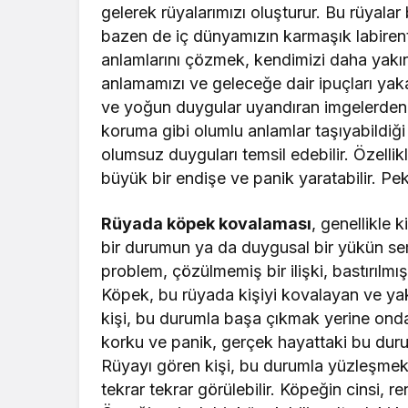
gelerek rüyalarımızı oluşturur. Bu rüyal
bazen de iç dünyamızın karmaşık labirentl
anlamlarını çözmek, kendimizi daha yakın
anlamamızı ve geleceğe dair ipuçları yaka
ve yoğun duygular uyandıran imgelerden b
koruma gibi olumlu anlamlar taşıyabildiği 
olumsuz duyguları temsil edebilir. Özellik
büyük bir endişe ve panik yaratabilir. Pek
Rüyada köpek kovalaması
, genellikle 
bir durumun ya da duygusal bir yükün semb
problem, çözülmemiş bir ilişki, bastırılmı
Köpek, bu rüyada kişiyi kovalayan ve yak
kişi, bu durumla başa çıkmak yerine ond
korku ve panik, gerçek hayattaki bu durum
Rüyayı gören kişi, bu durumla yüzleşmek
tekrar tekrar görülebilir. Köpeğin cinsi, r