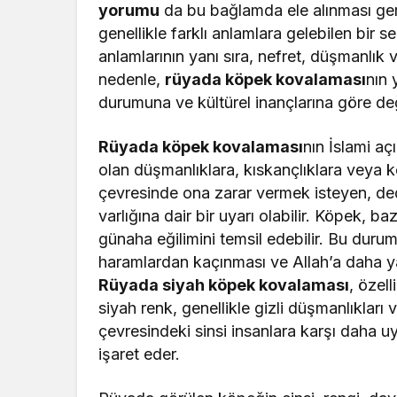
yorumu
da bu bağlamda ele alınması ger
genellikle farklı anlamlara gelebilen bir
anlamlarının yanı sıra, nefret, düşmanlık v
nedenle,
rüyada köpek kovalaması
nın 
durumuna ve kültürel inançlarına göre deği
Rüyada köpek kovalaması
nın İslami aç
olan düşmanlıklara, kıskançlıklara veya köt
çevresinde ona zarar vermek isteyen, de
varlığına dair bir uyarı olabilir. Köpek, b
günaha eğilimini temsil edebilir. Bu duru
haramlardan kaçınması ve Allah’a daha ya
Rüyada siyah köpek kovalaması
, özel
siyah renk, genellikle gizli düşmanlıkları
çevresindeki sinsi insanlara karşı daha u
işaret eder.