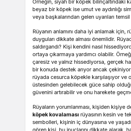
Örneğin, siyah bir köpek bilinçaltındaki k
beyaz bir köpek ise umut ve aydınlığı simg
veya başkalarından gelen uyarıları temsil 
Rüyanın anlamını daha iyi anlamak için, r
duyguları dikkate alması önemlidir. Rüy
saldırgandı? Kişi kendini nasıl hissediyor
ortaya çıkarmaya yardımcı olabilir. Örneğ
çaresiz ve yalnız hissediyorsa, gerçek ha
bir konuda destek arıyor ancak çekiniyor
rüyada cesurca köpekle karşılaşıyor ve o
üstesinden gelebilecek güce sahip olduğun
güvenini artırabilir ve onu harekete geçme
Rüyaların yorumlanması, kişiden kişiye de
köpek kovalaması
rüyasının kesin ve te
sembolleri, kişinin iç dünyasına ve yaşadı
gören kişi, bu ipuçlarını dikkate alarak, 