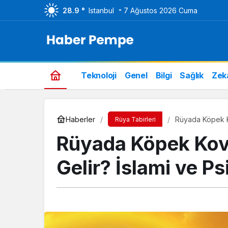
28.9 °
Istanbul
7 Ağustos 2026 Cuma
Teknoloji
Genel
Bilgi
Sağlık
Zek
Haberler
Rüyada Köpek Ko
Rüya Tabirleri
Rüyada Köpek Kov
Gelir? İslami ve Ps
Genel
Bim Aktüel Ürünler