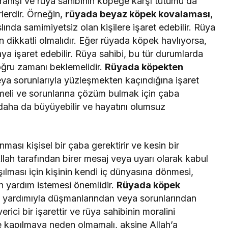
ranışı ve rüya sahibinin köpeğe karşı tutumu da
lerdir. Örneğin,
rüyada beyaz köpek kovalaması
,
slında samimiyetsiz olan kişilere işaret edebilir. Rüya
n dikkatli olmalıdır. Eğer rüyada köpek havlıyorsa,
a işaret edebilir. Rüya sahibi, bu tür durumlarda
doğru zamanı beklemelidir.
Rüyada köpekten
 veya sorunlarıyla yüzleşmekten kaçındığına işaret
şmeli ve sorunlarına çözüm bulmak için çaba
 daha da büyüyebilir ve hayatını olumsuz
ması kişisel bir çaba gerektirir ve kesin bir
llah tarafından birer mesaj veya uyarı olarak kabul
şılması için kişinin kendi iç dünyasına dönmesi,
n yardım istemesi önemlidir.
Rüyada köpek
’ın yardımıyla düşmanlarından veya sorunlarından
rici bir işarettir ve rüya sahibinin moralini
e kapılmaya neden olmamalı, aksine Allah’a