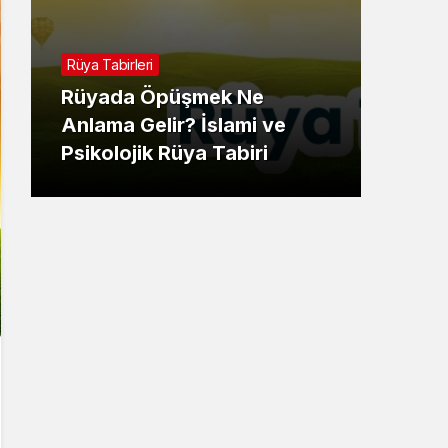
Rüya 
Rüya Tabirleri
Rüy
Rüyada Öpüşmek Ne
Gör
Anlama Gelir? İslami ve
İsla
Psikolojik Rüya Tabiri
Tabi