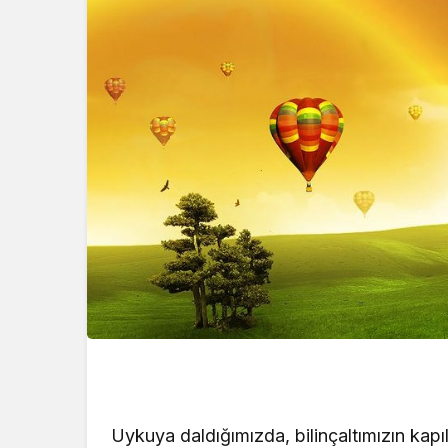
Kataloğu 2 Ocak 
Yayınlandı! Yeni Yı
Kataloğu… Bu Haf
Ürünler İndirimli? 
Görmek İçin Heme
Tıklayın!
Uykuya daldığımızda, bilinçaltımızın kapıl