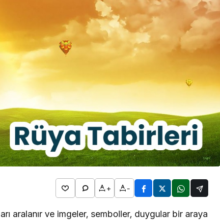
2026
l Bim
Rüya Tabirleri
ta Hangi
Detayları
Rüyada Kol Saati Görmek
n
Ne Anlama Gelir? İslami ve
Psikolojik Rüya Tabiri
+
-
arı aralanır ve imgeler, semboller, duygular bir araya