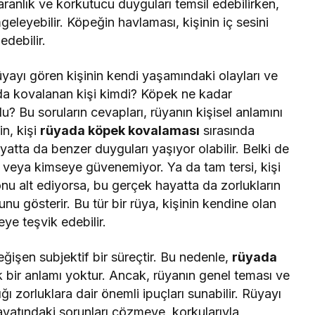
aranlık ve korkutucu duyguları temsil edebilirken,
eleyebilir. Köpeğin havlaması, kişinin iç sesini
edebilir.
üyayı gören kişinin kendi yaşamındaki olayları ve
ada kovalanan kişi kimdi? Köpek ne kadar
du? Bu soruların cevapları, rüyanın kişisel anlamını
in, kişi
rüyada köpek kovalaması
sırasında
yatta da benzer duyguları yaşıyor olabilir. Belki de
 veya kimseye güvenemiyor. Ya da tam tersi, kişi
nu alt ediyorsa, bu gerçek hayatta da zorlukların
u gösterir. Bu tür bir rüya, kişinin kendine olan
ye teşvik edebilir.
ğişen subjektif bir süreçtir. Bu nedenle,
rüyada
k bir anlamı yoktur. Ancak, rüyanın genel teması ve
ğı zorluklara dair önemli ipuçları sunabilir. Rüyayı
hayatındaki sorunları çözmeye, korkularıyla