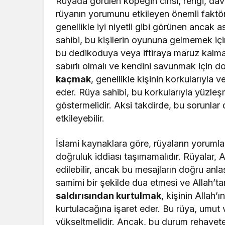
Rüyada görülen köpeğin cinsi, rengi, dav
rüyanın yorumunu etkileyen önemli faktör
genellikle iyi niyetli gibi görünen ancak a
sahibi, bu kişilerin oyununa gelmemek içi
bu dedikoduya veya iftiraya maruz kalmay
sabırlı olmalı ve kendini savunmak için 
kaçmak
, genellikle kişinin korkularıyla
eder. Rüya sahibi, bu korkularıyla yüzle
göstermelidir. Aksi takdirde, bu sorunlar
etkileyebilir.
İslami kaynaklara göre, rüyaların yorumlan
doğruluk iddiası taşımamalıdır. Rüyalar, A
edilebilir, ancak bu mesajların doğru anla
samimi bir şekilde dua etmesi ve Allah’ta
saldırısından kurtulmak
, kişinin Allah
kurtulacağına işaret eder. Bu rüya, umut ve
yükseltmelidir. Ancak, bu durum rehavet