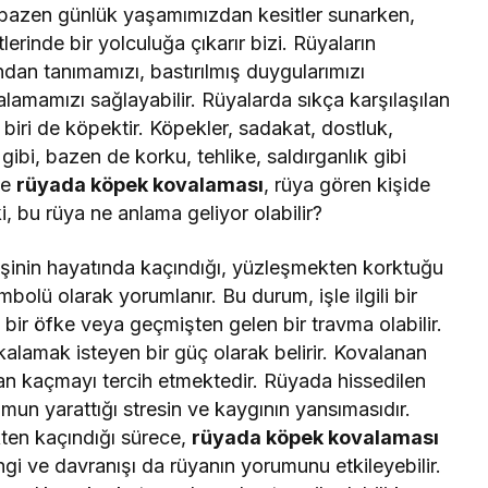
ar bazen günlük yaşamımızdan kesitler sunarken,
erinde bir yolculuğa çıkarır bizi. Rüyaların
dan tanımamızı, bastırılmış duygularımızı
lamamızı sağlayabilir. Rüyalarda sıkça karşılaşılan
iri de köpektir. Köpekler, sadakat, dostluk,
gibi, bazen de korku, tehlike, saldırganlık gibi
le
rüyada köpek kovalaması
, rüya gören kişide
i, bu rüya ne anlama geliyor olabilir?
kişinin hayatında kaçındığı, yüzleşmekten korktuğu
olü olarak yorumlanır. Bu durum, işle ilgili bir
ş bir öfke veya geçmişten gelen bir travma olabilir.
alamak isteyen bir güç olarak belirir. Kovalanan
an kaçmayı tercih etmektedir. Rüyada hissedilen
un yarattığı stresin ve kaygının yansımasıdır.
ten kaçındığı sürece,
rüyada köpek kovalaması
engi ve davranışı da rüyanın yorumunu etkileyebilir.