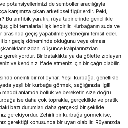
ve potansiyellerimizi de semboller aracılığıyla
ça karşımıza çıkan arketipsel figürlerdir. Peki,
? Bu amfibik yaratık, rüya tabirlerinde genellikle
 gibi temalarla ilişkilendirilir. Kurbağanın suda ve
er arasında geçiş yapabilme yeteneğini temsil eder.
li bir geçiş döneminde olduğunu veya olması
alışkanlıklarınızdan, düşünce kalıplarınızdan
z gerekiyordur. Bir bataklıkta ya da gölette zıplayan
niz ve kendinizi ifade etmeniz için bir çağrı olabilir.
nda önemli bir rol oynar. Yeşil kurbağa, genellikle
yada yeşil bir kurbağa görmek, sağlığınızla ilgili
eya maddi anlamda bolluk ve bereketin size doğru
kurbağa ise daha çok toprakla, gerçeklikle ve pratik
nızdaki bazı durumları daha gerçekçi bir şekilde
z gerekiyordur. Zehirli bir kurbağa görmek ise,
anız gerektiği konusunda bir uyarı olabilir. Rüyanızda