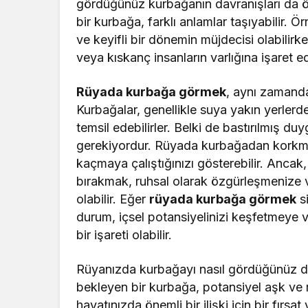
gördüğünüz kurbağanın davranışları da ön
bir kurbağa, farklı anlamlar taşıyabilir. Ö
ve keyifli bir dönemin müjdecisi olabilirke
veya kıskanç insanların varlığına işaret ed
Rüyada kurbağa görmek
, aynı zamanda
Kurbağalar, genellikle suya yakın yerlerde 
temsil edebilirler. Belki de bastırılmış d
gerekiyordur. Rüyada kurbağadan korkm
kaçmaya çalıştığınızı gösterebilir. Ancak
bırakmak, ruhsal olarak özgürleşmenize 
olabilir. Eğer
rüyada kurbağa görmek
si
durum, içsel potansiyelinizi keşfetmeye
bir işareti olabilir.
Rüyanızda kurbağayı nasıl gördüğünüz de 
bekleyen bir kurbağa, potansiyel aşk ve rom
hayatınızda önemli bir ilişki için bir fırs