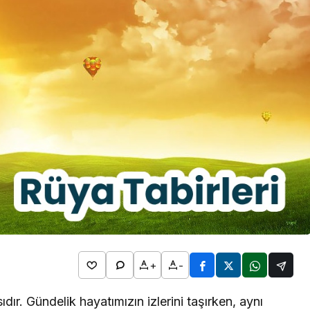
2026
l Bim
Rüya Tabirleri
ta Hangi
Detayları
Rüyada Kol Saati Görmek
n
Ne Anlama Gelir? İslami ve
Psikolojik Rüya Tabiri
+
-
ıdır. Gündelik hayatımızın izlerini taşırken, aynı