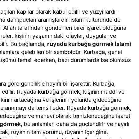
açılan kapılar olarak kabul edilir ve yüzyıllardır
na dair ipuçları aramışlardır. İslam kültüründe de
ın Allah tarafından gönderilen birer işaret olduğuna
neler, kişinin yaşamındaki olaylar, duygular ve
bilir. Bu bağlamda,
rüyada kurbağa görmek İslami
nlamlara gelebilen bir semboldür. Kurbağa, genel
önüşümü temsil ederken, bazı durumlarda ise olumsuz
göre genellikle hayırlı bir işarettir. Kurbağa,
 edilir. Rüyada kurbağa görmek, kişinin maddi ve
ının artacağına ve işlerinin yolunda gideceğine
i ve arınmayı da temsil eder. Rüyada kurbağa görmek,
 edeceğine ve manevi olarak temizleneceğine işaret
 görmek
, bu anlamları daha da güçlendirir ve hayırlı
ncak, rüyanın tam yorumu, rüyanın içeriğine,