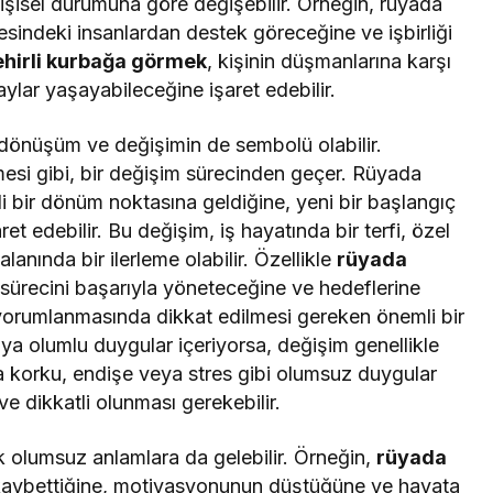
şisel durumuna göre değişebilir. Örneğin, rüyada
sindeki insanlardan destek göreceğine ve işbirliği
hirli kurbağa görmek
, kişinin düşmanlarına karşı
aylar yaşayabileceğine işaret edebilir.
önüşüm ve değişimin de sembolü olabilir.
şmesi gibi, bir değişim sürecinden geçer. Rüyada
 bir dönüm noktasına geldiğine, yeni bir başlangıç
et edebilir. Bu değişim, iş hayatında bir terfi, özel
alanında bir ilerleme olabilir. Özellikle
rüyada
 sürecini başarıyla yöneteceğine ve hedeflerine
 yorumlanmasında dikkat edilmesi gereken önemli bir
üya olumlu duygular içeriyorsa, değişim genellikle
ya korku, endişe veya stres gibi olumsuz duygular
ve dikkatli olunması gerekebilir.
olumsuz anlamlara da gelebilir. Örneğin,
rüyada
ı kaybettiğine, motivasyonunun düştüğüne ve hayata