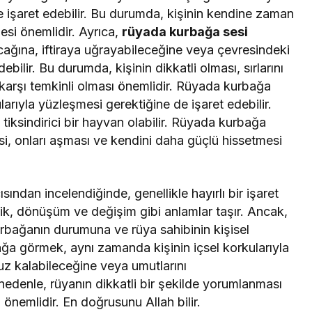
ne işaret edebilir. Bu durumda, kişinin kendine zaman
esi önemlidir. Ayrıca,
rüyada kurbağa sesi
cağına, iftiraya uğrayabileceğine veya çevresindeki
bilir. Bu durumda, kişinin dikkatli olması, sırlarını
karşı temkinli olması önemlidir. Rüyada kurbağa
arıyla yüzleşmesi gerektiğine de işaret edebilir.
tiksindirici bir hayvan olabilir. Rüyada kurbağa
si, onları aşması ve kendini daha güçlü hissetmesi
dan incelendiğinde, genellikle hayırlı bir işaret
zlik, dönüşüm ve değişim gibi anlamlar taşır. Ancak,
urbağanın durumuna ve rüya sahibinin kişisel
ğa görmek, aynı zamanda kişinin içsel korkularıyla
z kalabileceğine veya umutlarını
nedenle, rüyanın dikkatli bir şekilde yorumlanması
i önemlidir. En doğrusunu Allah bilir.