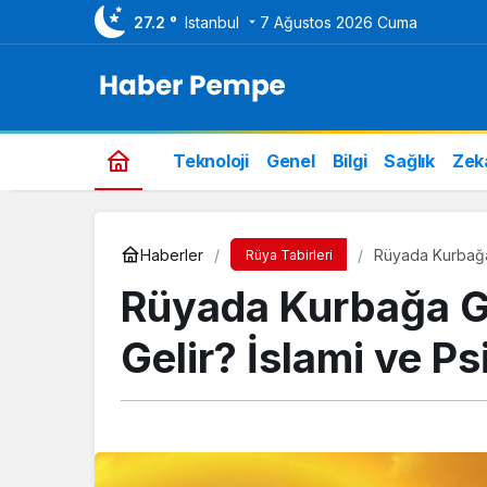
27.2 °
Istanbul
7 Ağustos 2026 Cuma
Teknoloji
Genel
Bilgi
Sağlık
Zek
Haberler
Rüyada Kurbağa 
Rüya Tabirleri
Rüyada Kurbağa 
Gelir? İslami ve Ps
Genel
Bim Aktüel Ürünler