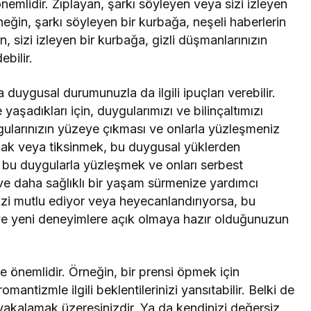
emlidir. Zıplayan, şarkı söyleyen veya sizi izleyen
rneğin, şarkı söyleyen bir kurbağa, neşeli haberlerin
n, sizi izleyen bir kurbağa, gizli düşmanlarınızın
ebilir.
 duygusal durumunuzla da ilgili ipuçları verebilir.
yaşadıkları için, duygularımızı ve bilinçaltımızı
uygularınızın yüzeye çıkması ve onlarla yüzleşmeniz
ak veya tiksinmek, bu duygusal yüklerden
, bu duygularla yüzleşmek ve onları serbest
ve daha sağlıklı bir yaşam sürmenize yardımcı
zi mutlu ediyor veya heyecanlandırıyorsa, bu
 ve yeni deneyimlere açık olmaya hazır olduğunuzun
önemlidir. Örneğin, bir prensi öpmek için
antizmle ilgili beklentilerinizi yansıtabilir. Belki de
at yakalamak üzeresinizdir. Ya da kendinizi değersiz