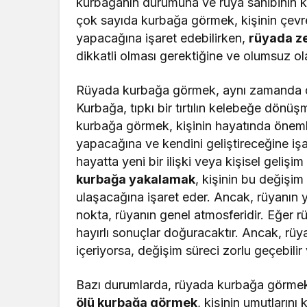
kurbağanın durumuna ve rüya sahibinin ki
çok sayıda kurbağa görmek, kişinin çevre
yapacağına işaret edebilirken,
rüyada ze
dikkatli olması gerektiğine ve olumsuz ol
Rüyada kurbağa görmek, aynı zamanda d
Kurbağa, tıpkı bir tırtılın kelebeğe dönü
kurbağa görmek, kişinin hayatında önemli
yapacağına ve kendini geliştireceğine işar
hayatta yeni bir ilişki veya kişisel gelişim 
kurbağa yakalamak
, kişinin bu değişim
ulaşacağına işaret eder. Ancak, rüyanın
nokta, rüyanın genel atmosferidir. Eğer r
hayırlı sonuçlar doğuracaktır. Ancak, rü
içeriyorsa, değişim süreci zorlu geçebilir 
Bazı durumlarda, rüyada kurbağa görmek 
ölü kurbağa görmek
, kişinin umutların