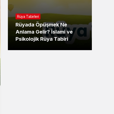
Rüya 
Rüya Tabirleri
Rüy
Rüyada Öpüşmek Ne
Gör
Anlama Gelir? İslami ve
İsla
Psikolojik Rüya Tabiri
Tabi