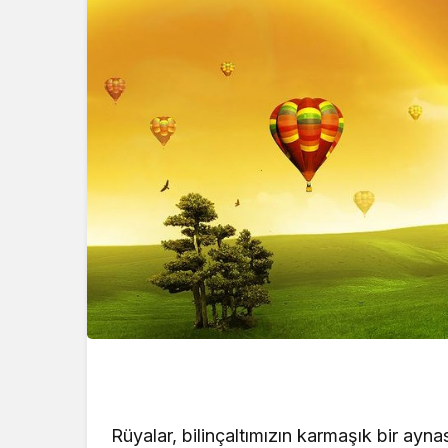
Kataloğu 2 Ocak 
Yayınlandı! Yeni Yı
Kataloğu… Bu Haf
Ürünler İndirimli? 
Görmek İçin Heme
Tıklayın!
Rüyalar, bilinçaltımızın karmaşık bir aynas