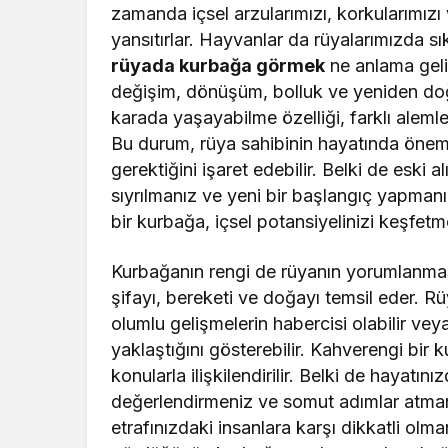
zamanda içsel arzularımızı, korkularımızı 
yansıtırlar. Hayvanlar da rüyalarımızda sık
rüyada kurbağa görmek
ne anlama gelir
değişim, dönüşüm, bolluk ve yeniden doğuş
karada yaşayabilme özelliği, farklı aleml
Bu durum, rüya sahibinin hayatında önem
gerektiğini işaret edebilir. Belki de eski 
sıyrılmanız ve yeni bir başlangıç yapmanı
bir kurbağa, içsel potansiyelinizi keşfetme
Kurbağanın rengi de rüyanın yorumlanması
şifayı, bereketi ve doğayı temsil eder. Rü
olumlu gelişmelerin habercisi olabilir v
yaklaştığını gösterebilir. Kahverengi bir 
konularla ilişkilendirilir. Belki de hayatı
değerlendirmeniz ve somut adımlar atmanı
etrafınızdaki insanlara karşı dikkatli olm