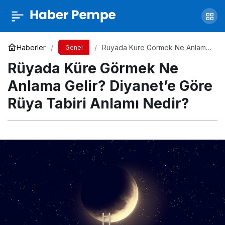
Rüyada Köpek Görmek Ne Anlama Gelir?
Yorum Yap
Paylaş
Haberler
Rüyada Küre Görmek Ne Anlama
Genel
Gelir? Diyanet’e Göre Rüya Tabiri
Rüyada Küre Görmek Ne
Anlamı Nedir?
Anlama Gelir? Diyanet’e Göre
Rüya Tabiri Anlamı Nedir?