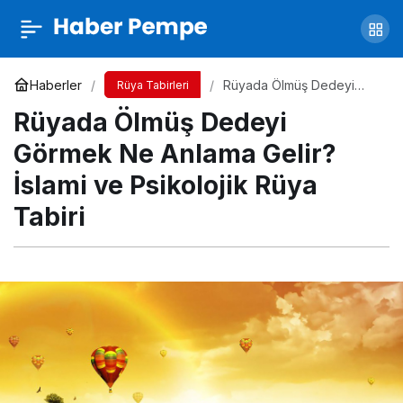
Rüyada Pişmiş Balık Yemek Ne Anlama
Gelir? İslami ve Psikolojik Rüya Tabiri
Yorum Yap
Paylaş
Haberler
Rüyada Ölmüş Dedeyi
Rüya Tabirleri
Görmek Ne Anlama Gelir?
Rüyada Ölmüş Dedeyi
İslami ve Psikolojik Rüya
Tabiri
Görmek Ne Anlama Gelir?
İslami ve Psikolojik Rüya
Tabiri