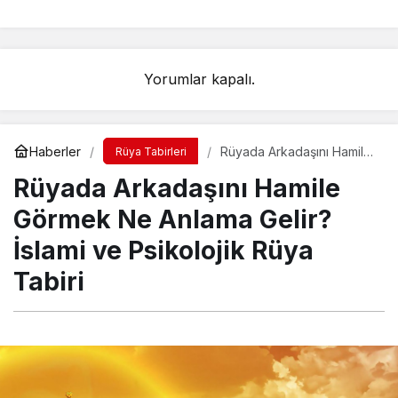
Yorumlar kapalı.
Haberler
Rüyada Arkadaşını Hamile
Rüya Tabirleri
Görmek Ne Anlama Gelir?
Rüyada Arkadaşını Hamile
İslami ve Psikolojik Rüya
Tabiri
Görmek Ne Anlama Gelir?
İslami ve Psikolojik Rüya
Tabiri