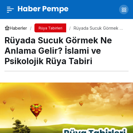
Rüyada Arkadaşını Hamile Görmek Ne
Anlama Gelir? İslami ve Psikolojik Rüya Tabiri
Yorum Yap
Paylaş
Haberler
Rüyada Sucuk Görmek Ne
Rüya Tabirleri
Anlama Gelir? İslami ve
Rüyada Sucuk Görmek Ne
Psikolojik Rüya Tabiri
Anlama Gelir? İslami ve
Psikolojik Rüya Tabiri