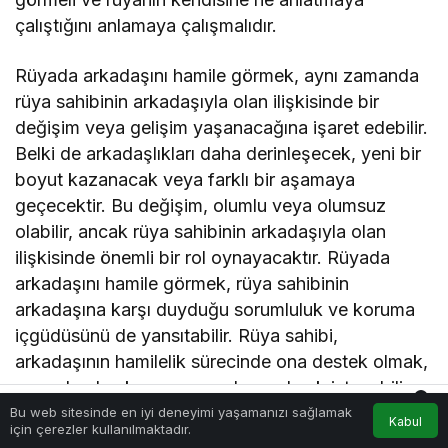
çalıştığını anlamaya çalışmalıdır.
Rüyada arkadaşını hamile görmek, aynı zamanda
rüya sahibinin arkadaşıyla olan ilişkisinde bir
değişim veya gelişim yaşanacağına işaret edebilir.
Belki de arkadaşlıkları daha derinleşecek, yeni bir
boyut kazanacak veya farklı bir aşamaya
geçecektir. Bu değişim, olumlu veya olumsuz
olabilir, ancak rüya sahibinin arkadaşıyla olan
ilişkisinde önemli bir rol oynayacaktır. Rüyada
arkadaşını hamile görmek, rüya sahibinin
arkadaşına karşı duyduğu sorumluluk ve koruma
içgüdüsünü de yansıtabilir. Rüya sahibi,
arkadaşının hamilelik sürecinde ona destek olmak,
yanında olmak ve ona yardımcı olmak isteyebilir.
0
Bu rüya, rüya sahibinin arkadaşına olan sevgisini
Bu web sitesinde en iyi deneyimi yaşamanızı sağlamak
Kabul
Akış
Hesabım
Bildirimler
için çerezler kullanılmaktadır.
Anasayfa
ve bağlılığını gösterir. Rüya sahibi, arkadaşının