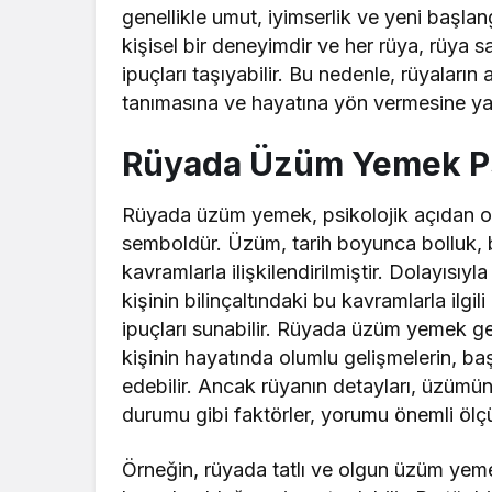
genellikle umut, iyimserlik ve yeni başla
kişisel bir deneyimdir ve her rüya, rüya 
ipuçları taşıyabilir. Bu nedenle, rüyaların 
tanımasına ve hayatına yön vermesine yard
Rüyada Üzüm Yemek Ps
Rüyada üzüm yemek, psikolojik açıdan old
semboldür. Üzüm, tarih boyunca bolluk, b
kavramlarla ilişkilendirilmiştir. Dolayıs
kişinin bilinçaltındaki bu kavramlarla ilgi
ipuçları sunabilir. Rüyada üzüm yemek gene
kişinin hayatında olumlu gelişmelerin, ba
edebilir. Ancak rüyanın detayları, üzümün 
durumu gibi faktörler, yorumu önemli ölçüd
Örneğin, rüyada tatlı ve olgun üzüm yemek