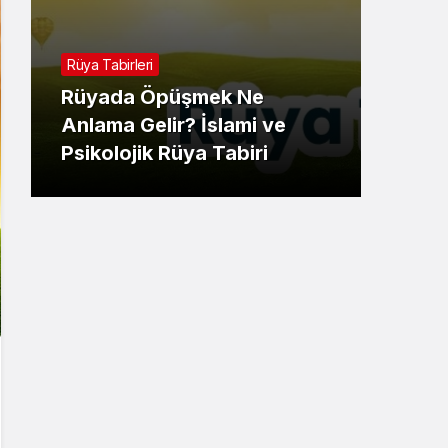
Rüya 
Rüya Tabirleri
Rüy
Rüyada Öpüşmek Ne
Gör
Anlama Gelir? İslami ve
İsla
Psikolojik Rüya Tabiri
Tabi