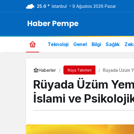
25.6 °
Istanbul
9 Ağustos 2026 Pazar
Teknoloji
Genel
Bilgi
Sağlık
Zek
Haberler
Rüyada Üzüm Yem
Rüya Tabirleri
Rüyada Üzüm Yeme
İslami ve Psikoloji
Genel
Bim Aktüel Ürünler