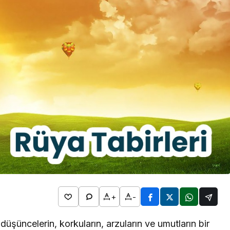
2026
l Bim
Rüya Tabirleri
ta Hangi
Detayları
Rüyada Kol Saati Görmek
n
Ne Anlama Gelir? İslami ve
Psikolojik Rüya Tabiri
+
-
 düşüncelerin, korkuların, arzuların ve umutların bir