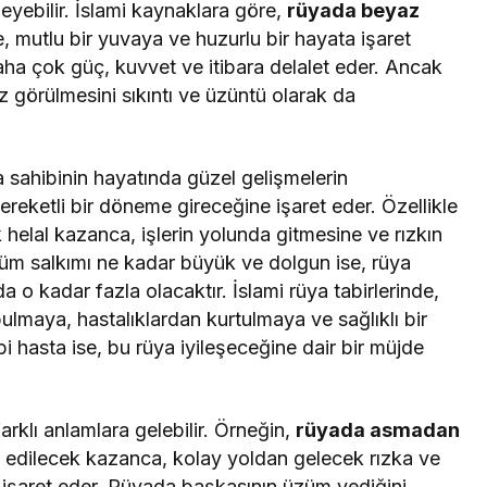
leyebilir. İslami kaynaklara göre,
rüyada beyaz
liğe, mutlu bir yuvaya ve huzurlu bir hayata işaret
aha çok güç, kuvvet ve itibara delalet eder. Ancak
görülmesini sıkıntı ve üzüntü olarak da
sahibinin hayatında güzel gelişmelerin
eketli bir döneme gireceğine işaret eder. Özellikle
k helal kazanca, işlerin yolunda gitmesine ve rızkın
üm salkımı ne kadar büyük ve dolgun ise, rüya
 o kadar fazla olacaktır. İslami rüya tabirlerinde,
maya, hastalıklardan kurtulmaya ve sağlıklı bir
i hasta ise, bu rüya iyileşeceğine dair bir müjde
rklı anlamlara gelebilir. Örneğin,
rüyada asmadan
e edilecek kazanca, kolay yoldan gelecek rızka ve
işaret eder. Rüyada başkasının üzüm yediğini