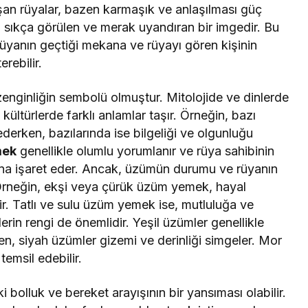
uşan rüyalar, bazen karmaşık ve anlaşılması güç
 sıkça görülen ve merak uyandıran bir imgedir. Bu
rüyanın geçtiği mekana ve rüyayı gören kişinin
rebilir.
enginliğin sembolü olmuştur. Mitolojide ve dinlerde
kültürlerde farklı anlamlar taşır. Örneğin, bazı
derken, bazılarında ise bilgeliği ve olgunluğu
mek
genellikle olumlu yorumlanır ve rüya sahibinin
na işaret eder. Ancak, üzümün durumu ve rüyanın
. Örneğin, ekşi veya çürük üzüm yemek, hayal
ilir. Tatlı ve sulu üzüm yemek ise, mutluluğa ve
rin rengi de önemlidir. Yeşil üzümler genellikle
n, siyah üzümler gizemi ve derinliği simgeler. Mor
temsil edebilir.
ki bolluk ve bereket arayışının bir yansıması olabilir.