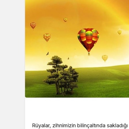
Kataloğu 2 Ocak 
Yayınlandı! Yeni Yı
Kataloğu… Bu Haf
Ürünler İndirimli? 
Görmek İçin Heme
Tıklayın!
Rüyalar, zihnimizin bilinçaltında sakladığı