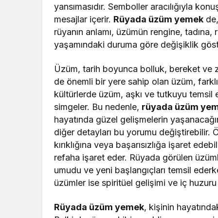
yansımasıdır. Semboller aracılığıyla kon
mesajlar içerir.
Rüyada üzüm yemek
de,
rüyanın anlamı, üzümün rengine, tadına, 
yaşamındaki duruma göre değişiklik göste
Üzüm, tarih boyunca bolluk, bereket ve z
de önemli bir yere sahip olan üzüm, farklı 
kültürlerde üzüm, aşkı ve tutkuyu temsil e
simgeler. Bu nedenle,
rüyada üzüm ye
hayatında güzel gelişmelerin yaşanacağı
diğer detayları bu yorumu değiştirebilir
kırıklığına veya başarısızlığa işaret edeb
refaha işaret eder. Rüyada görülen üzümle
umudu ve yeni başlangıçları temsil ederke
üzümler ise spiritüel gelişimi ve iç huzuru 
Rüyada üzüm yemek
, kişinin hayatında