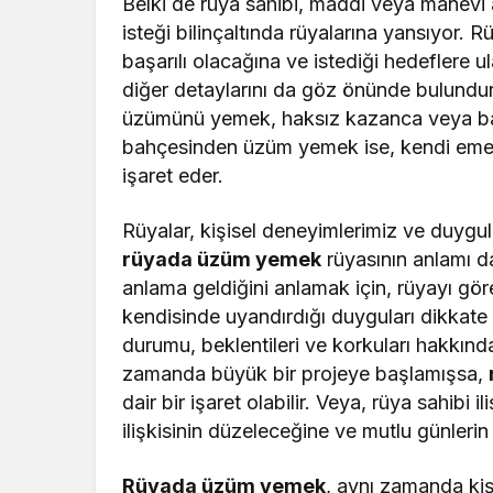
Belki de rüya sahibi, maddi veya manevi 
isteği bilinçaltında rüyalarına yansıyor.
başarılı olacağına ve istediği hedeflere ul
diğer detaylarını da göz önünde bulundu
üzümünü yemek, haksız kazanca veya başk
bahçesinden üzüm yemek ise, kendi emeği
işaret eder.
Rüyalar, kişisel deneyimlerimiz ve duygul
rüyada üzüm yemek
rüyasının anlamı da
anlama geldiğini anlamak için, rüyayı gö
kendisinde uyandırdığı duyguları dikkate 
durumu, beklentileri ve korkuları hakkında
zamanda büyük bir projeye başlamışsa,
dair bir işaret olabilir. Veya, rüya sahibi 
ilişkisinin düzeleceğine ve mutlu günlerin 
Rüyada üzüm yemek
, aynı zamanda kişi