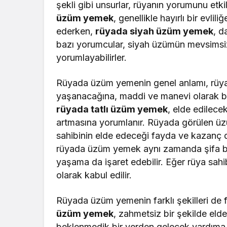
şekli gibi unsurlar, rüyanın yorumunu etki
üzüm yemek
, genellikle hayırlı bir evli
ederken,
rüyada siyah üzüm yemek
, d
bazı yorumcular, siyah üzümün mevsimsiz 
yorumlayabilirler.
Rüyada üzüm yemenin genel anlamı, rüya 
yaşanacağına, maddi ve manevi olarak ber
rüyada tatlı üzüm yemek
, elde edilece
artmasına yorumlanır. Rüyada görülen üz
sahibinin elde edeceği fayda ve kazanç da
rüyada üzüm yemek aynı zamanda şifa bul
yaşama da işaret edebilir. Eğer rüya sahib
olarak kabul edilir.
Rüyada üzüm yemenin farklı şekilleri de fa
üzüm yemek
, zahmetsiz bir şekilde eld
beklenmedik bir yerden gelecek yardıma 