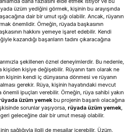
anlamda daha fazlasını elde etmek istiyor ve bu
 Rüyada üzüm yediğini görmek, kişinin bu arayışında
aşacağına dair bir umut ışığı olabilir. Ancak, rüyanın
rmak önemlidir. Örneğin, rüyada başkasının
asının hakkını yemeye işaret edebilir. Kendi
yle kazandığı başarıların tadını çıkaracağına
arımızla şekillenen öznel deneyimlerdir. Bu nedenle,
 kişiden kişiye değişebilir. Rüyanın tam olarak ne
ren kişinin kendi iç dünyasına dönmesi ve rüyanın
alması gerekir. Rüya, kişinin hayatındaki mevcut
 önemli ipuçları verebilir. Örneğin, rüya sahibi yakın
rüyada üzüm yemek
bu projenin başarılı olacağına
ilişkisinde sorunlar yaşıyorsa,
rüyada üzüm yemek
,
geri geleceğine dair bir umut mesajı olabilir.
nin sağlığıyla ilgili de mesajlar içerebilir. Üzüm,