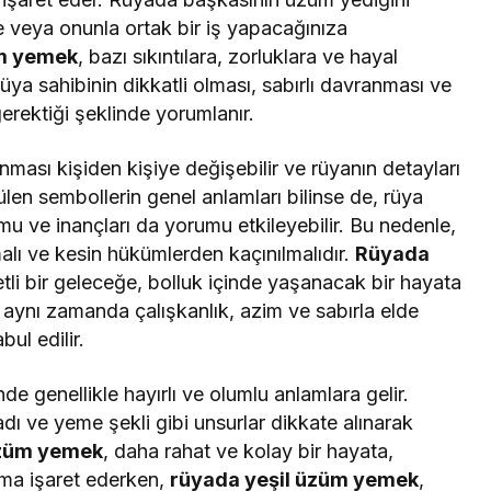
 veya onunla ortak bir iş yapacağınıza
üm yemek
, bazı sıkıntılara, zorluklara ve hayal
 rüya sahibinin dikkatli olması, sabırlı davranması ve
erektiği şeklinde yorumlanır.
anması kişiden kişiye değişebilir ve rüyanın detayları
ülen sembollerin genel anlamları bilinse de, rüya
u ve inançları da yorumu etkileyebilir. Bu nedenle,
alı ve kesin hükümlerden kaçınılmalıdır.
Rüyada
etli bir geleceğe, bolluk içinde yaşanacak bir hayata
 aynı zamanda çalışkanlık, azim ve sabırla elde
ul edilir.
e genellikle hayırlı ve olumlu anlamlara gelir.
dı ve yeme şekli gibi unsurlar dikkate alınarak
üzüm yemek
, daha rahat ve kolay bir hayata,
ma işaret ederken,
rüyada yeşil üzüm yemek
,