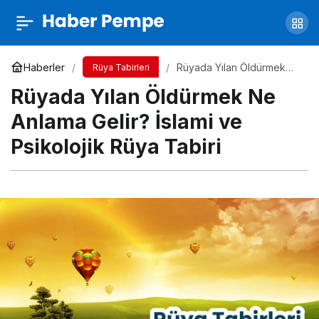
Rüyada Hamile Olduğunu Öğrenmek Ne
Anlama Gelir? İslami ve Psikolojik Rüya Tabiri
Yorum Yap
Paylaş
Haberler
Rüyada Yılan Öldürmek
Rüya Tabirleri
Ne Anlama Gelir? İslami ve
Rüyada Yılan Öldürmek Ne
Psikolojik Rüya Tabiri
Anlama Gelir? İslami ve
Psikolojik Rüya Tabiri