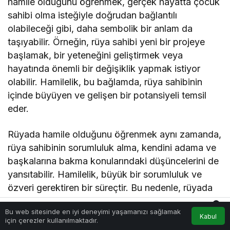
hamile olduğunu öğrenmek, gerçek hayatta çocuk
sahibi olma isteğiyle doğrudan bağlantılı
olabileceği gibi, daha sembolik bir anlam da
taşıyabilir. Örneğin, rüya sahibi yeni bir projeye
başlamak, bir yeteneğini geliştirmek veya
hayatında önemli bir değişiklik yapmak istiyor
olabilir. Hamilelik, bu bağlamda, rüya sahibinin
içinde büyüyen ve gelişen bir potansiyeli temsil
eder.
Rüyada hamile olduğunu öğrenmek aynı zamanda,
rüya sahibinin sorumluluk alma, kendini adama ve
başkalarına bakma konularındaki düşüncelerini de
yansıtabilir. Hamilelik, büyük bir sorumluluk ve
özveri gerektiren bir süreçtir. Bu nedenle, rüyada
hamile olduğunu öğrenmek, rüya sahibinin
0
Bu web sitesinde en iyi deneyimi yaşamanızı sağlamak
hayatında yeni sorumluluklar almaya hazır olup
Kabul
Akış
Hesabım
Bildirimler
için çerezler kullanılmaktadır.
Anasayfa
olmadığını veya mevcut sorumluluklarının ağırlığı