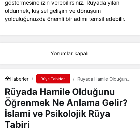
göstermesine izin verebilirsiniz. Rüyada yılan
öldürmek, kişisel gelişim ve dönüşüm
yolculuğunuzda önemli bir adımı temsil edebilir.
Yorumlar kapalı.
Haberler
Rüyada Hamile Olduğunu
Rüya Tabirleri
Öğrenmek Ne Anlama
Rüyada Hamile Olduğunu
Gelir? İslami ve Psikolojik
Rüya Tabiri
Öğrenmek Ne Anlama Gelir?
İslami ve Psikolojik Rüya
Tabiri