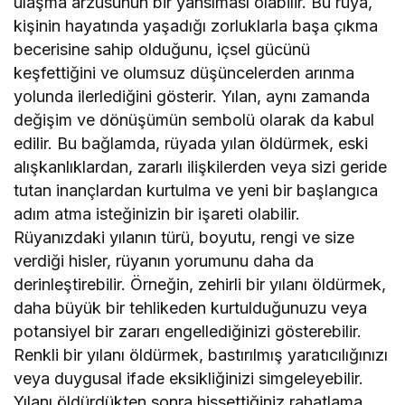
ulaşma arzusunun bir yansıması olabilir. Bu rüya,
kişinin hayatında yaşadığı zorluklarla başa çıkma
becerisine sahip olduğunu, içsel gücünü
keşfettiğini ve olumsuz düşüncelerden arınma
yolunda ilerlediğini gösterir. Yılan, aynı zamanda
değişim ve dönüşümün sembolü olarak da kabul
edilir. Bu bağlamda, rüyada yılan öldürmek, eski
alışkanlıklardan, zararlı ilişkilerden veya sizi geride
tutan inançlardan kurtulma ve yeni bir başlangıca
adım atma isteğinizin bir işareti olabilir.
Rüyanızdaki yılanın türü, boyutu, rengi ve size
verdiği hisler, rüyanın yorumunu daha da
derinleştirebilir. Örneğin, zehirli bir yılanı öldürmek,
daha büyük bir tehlikeden kurtulduğunuzu veya
potansiyel bir zararı engellediğinizi gösterebilir.
Renkli bir yılanı öldürmek, bastırılmış yaratıcılığınızı
veya duygusal ifade eksikliğinizi simgeleyebilir.
Yılanı öldürdükten sonra hissettiğiniz rahatlama